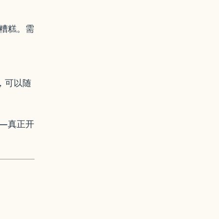
糟糕。需
响，可以随
—真正开