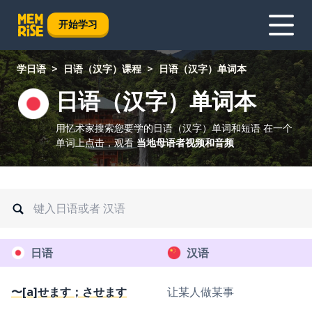
开始学习
学日语
日语（汉字）课程
日语（汉字）单词本
日语（汉字）单词本
用忆术家搜索您要学的日语（汉字）单词和短语
在一个
单词上点击，观看
当地母语者视频和音频
日语
汉语
〜[a]せます；させます
让某人做某事