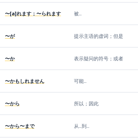
〜[a]れます；〜られます
被...
〜が
提示主语的虚词；但是
〜か
表示疑问的符号；或者
〜かもしれません
可能...
〜から
所以；因此
〜から〜まで
从...到...