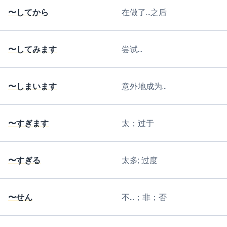
〜してから
在做了...之后
〜してみます
尝试...
〜しまいます
意外地成为...
〜すぎます
太；过于
〜すぎる
太多; 过度
〜せん
不...；非；否