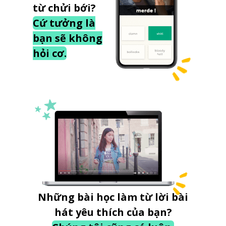
từ chửi bới?
Cứ tưởng là
bạn sẽ không
hỏi cơ.
Những bài học làm từ lời bài
hát yêu thích của bạn?