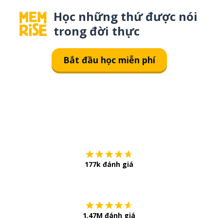
Học những thứ được nói
trong đời thực
Bắt đầu học miễn phí
Tải về trên
App Sto
177k đánh giá
Còn chần chừ
1.47M đánh giá