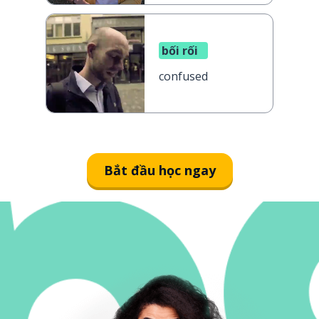
bối rối
confused
Bắt đầu học ngay