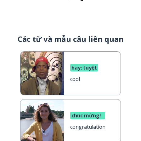
Các từ và mẫu câu liên quan
hay; tuyệt
cool
chúc mừng!
congratulations!