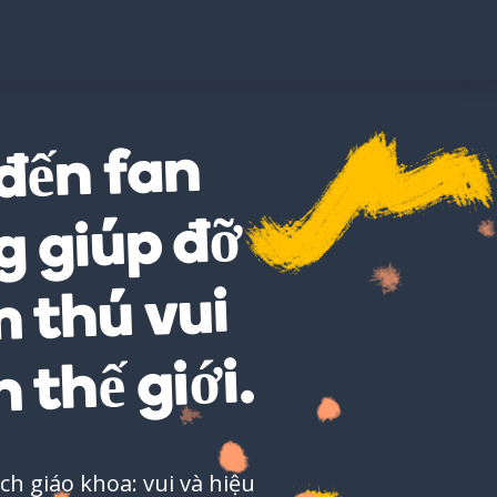
đến fan
 giúp đỡ
m thú vui
 thế giới.
h giáo khoa: vui và hiệu