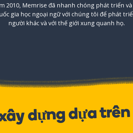
m 2010, Memrise đã nhanh chóng phát triển và
uốc gia học ngoại ngữ với chúng tôi để phát triể
người khác và với thế giới xung quanh họ.
xây dựng dựa trên 