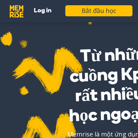
Bắt đầu học
Log in
Từ nhữ
cuồng K
rất nhiề
học ngoại
Memrise là một ứng dụng