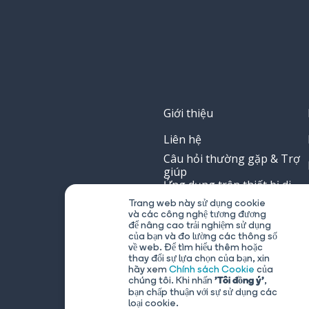
Giới thiệu
Liên hệ
Câu hỏi thường gặp & Trợ
giúp
Ứng dụng trên thiết bị di
động
Trang web này sử dụng cookie
Các gói đăng ký
và các công nghệ tương đương
để nâng cao trải nghiệm sử dụng
Đội ngũ
của bạn và đo lường các thông số
về web. Để tìm hiểu thêm hoặc
Blog Memrise
thay đổi sự lựa chọn của bạn, xin
hãy xem
Chính sách Cookie
của
Blog kỹ thuật lập trình
chúng tôi. Khi nhấn
,
'Tôi đồng ý'
bạn chấp thuận với sự sử dụng các
loại cookie.