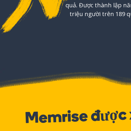
quả. Được thành lập nă
triệu người trên 189 q
Memrise được 