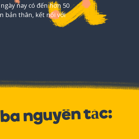
 ngày nay có đến hơn 50
n bản thân, kết nối với
ba nguyên tắc: