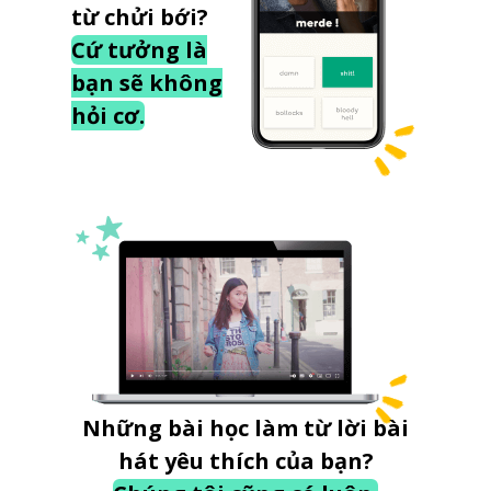
từ chửi bới?
Cứ tưởng là
bạn sẽ không
hỏi cơ.
Những bài học làm từ lời bài
hát yêu thích của bạn?