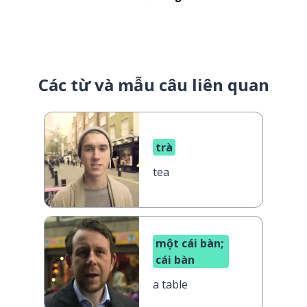
Các từ và mẫu câu liên quan
trà
tea
một cái bàn;
cái bàn
a table