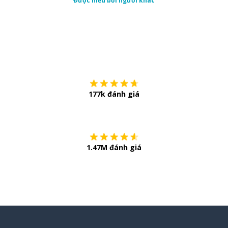
Được hiểu bởi người khác
Tải về trên
App Sto
177k đánh giá
Còn chần chừ
1.47M đánh giá