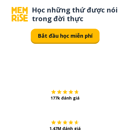
Học những thứ được nói
trong đời thực
Bắt đầu học miễn phí
Tải về trên
App Sto
177k đánh giá
Còn chần chừ
1.47M đánh giá