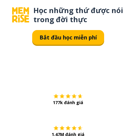
Học những thứ được nói
trong đời thực
Bắt đầu học miễn phí
Tải về trên
App Sto
177k đánh giá
Còn chần chừ
1.47M đánh giá