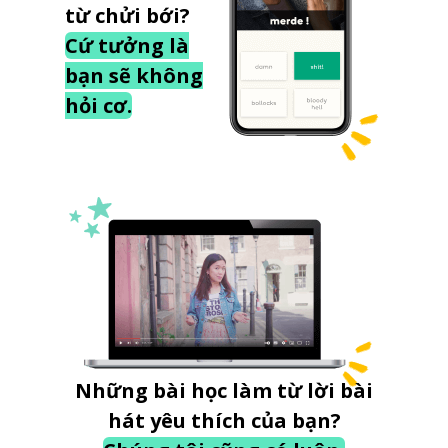
từ chửi bới?
Cứ tưởng là
bạn sẽ không
hỏi cơ.
Những bài học làm từ lời bài
hát yêu thích của bạn?