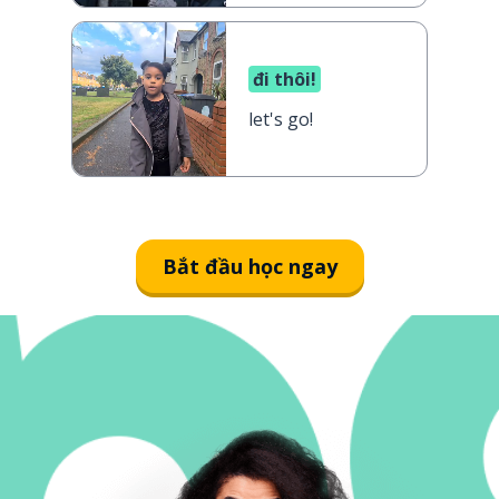
đi thôi!
let's go!
Bắt đầu học ngay