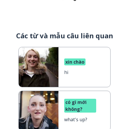
Các từ và mẫu câu liên quan
xin chào
hi
có gì mới
không?
what's up?