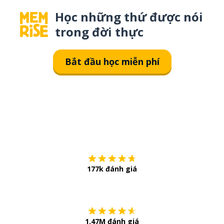
Học những thứ được nói
trong đời thực
Bắt đầu học miễn phí
Tải về trên
App Sto
177k đánh giá
Còn chần chừ
1.47M đánh giá