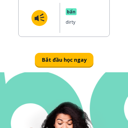
bẩn
dirty
Bắt đầu học ngay