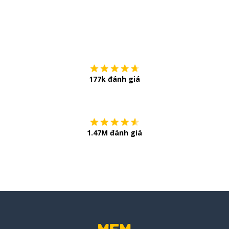
Tải về trên
App Sto
177k đánh giá
Còn chần chừ
1.47M đánh giá