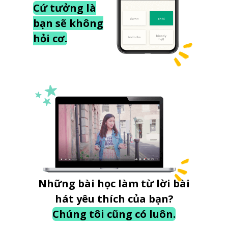
Cứ tưởng là
bạn sẽ không
hỏi cơ.
Những bài học làm từ lời bài
hát yêu thích của bạn?
Chúng tôi cũng có luôn.