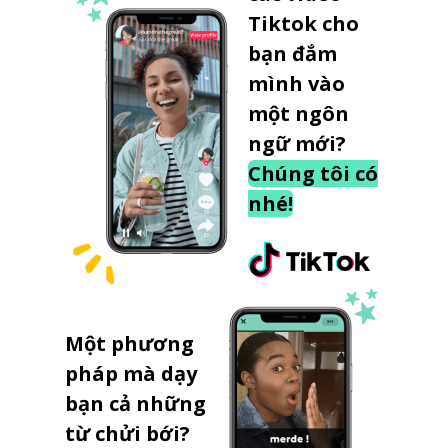
Tiktok cho
bạn đắm
mình vào
một ngôn
ngữ mới?
Chúng tôi có
nhé!
Một phương
pháp mà dạy
bạn cả những
từ chửi bới?