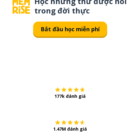
Học những thứ được nói
trong đời thực
Bắt đầu học miễn phí
Tải về trên
App Sto
177k đánh giá
Còn chần chừ
1.47M đánh giá