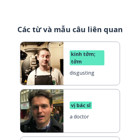
Các từ và mẫu câu liên quan
kinh tởm;
tởm
disgusting
vị bác sĩ
a doctor