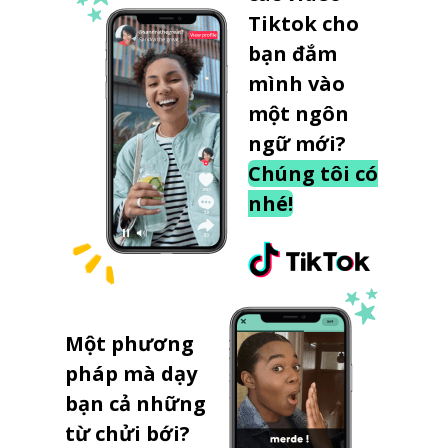
Tiktok cho
bạn đắm
mình vào
một ngôn
ngữ mới?
Chúng tôi có
nhé!
Một phương
pháp mà dạy
bạn cả những
từ chửi bới?