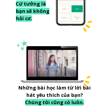
Cứ tưởng là
bạn sẽ không
hỏi cơ.
Những bài học làm từ lời bài
hát yêu thích của bạn?
Chúng tôi cũng có luôn.