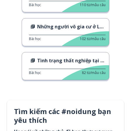
Bài học
110
từ/mẫu câu
Những người vô gia cư ở Luân Đôn
Bài học
102
từ/mẫu câu
Tình trạng thất nghiệp tại Vương Quốc Anh
Bài học
82
từ/mẫu câu
Tìm kiếm các #noidung bạn
yêu thích