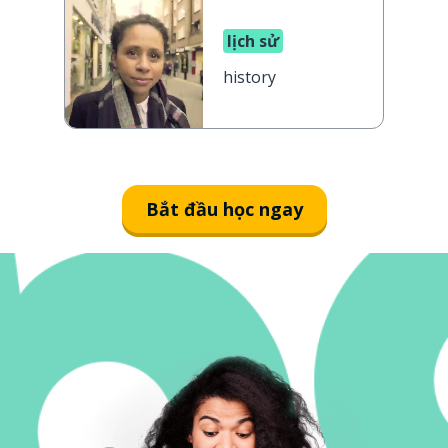
lịch sử
history
Bắt đầu học ngay