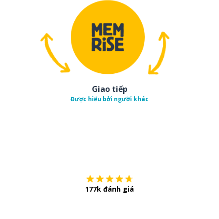
Giao tiếp
Được hiểu bởi người khác
Tải về trên
App Sto
177k đánh giá
Còn chần chừ