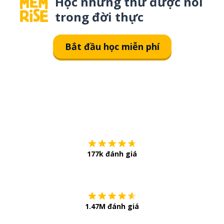
Học những thứ được nói
trong đời thực
Bắt đầu học miễn phí
Tải về trên
App Sto
177k đánh giá
Còn chần chừ
1.47M đánh giá