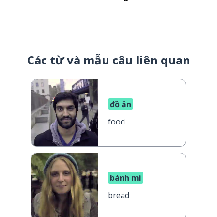
Các từ và mẫu câu liên quan
đồ ăn
food
bánh mì
bread