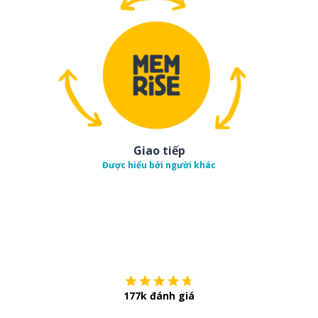
Giao tiếp
Được hiểu bởi người khác
Tải về trên
App Sto
177k đánh giá
Còn chần chừ