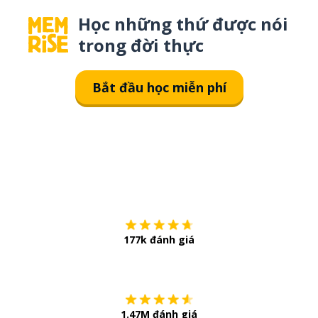
Học những thứ được nói
trong đời thực
Bắt đầu học miễn phí
Tải về trên
App Sto
177k đánh giá
Còn chần chừ
1.47M đánh giá