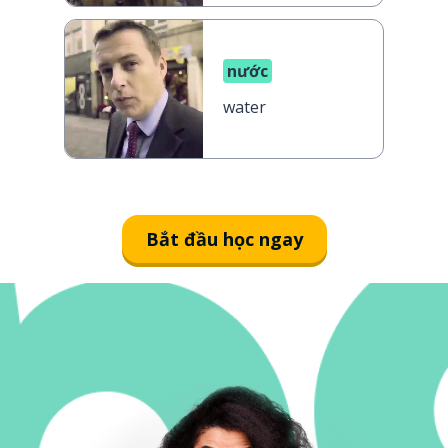
nước
water
Bắt đầu học ngay