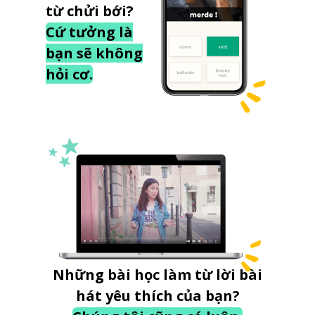
từ chửi bới?
Cứ tưởng là
bạn sẽ không
hỏi cơ.
Những bài học làm từ lời bài
hát yêu thích của bạn?