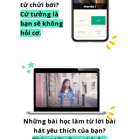
từ chửi bới?
Cứ tưởng là
bạn sẽ không
hỏi cơ.
Những bài học làm từ lời bài
hát yêu thích của bạn?