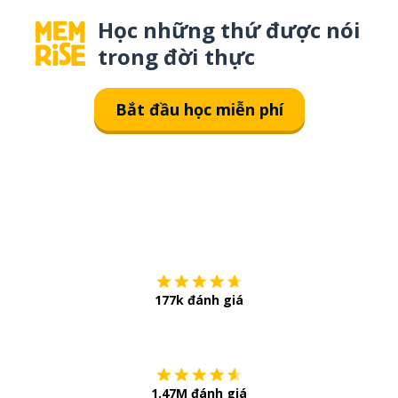
Học những thứ được nói
trong đời thực
Bắt đầu học miễn phí
Tải về trên
App Sto
177k đánh giá
Còn chần chừ
1.47M đánh giá