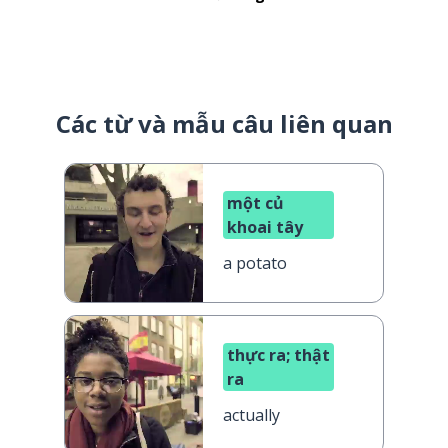
Các từ và mẫu câu liên quan
một củ
khoai tây
a potato
thực ra; thật
ra
actually