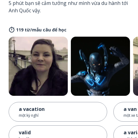
5 phút bạn sẽ cảm tưởng như mình vừa du hành tới
Anh Quốc vậy.
119 từ/mẫu câu để học
a vacation
a van
một kỳ nghỉ
một xe t
valid
a var