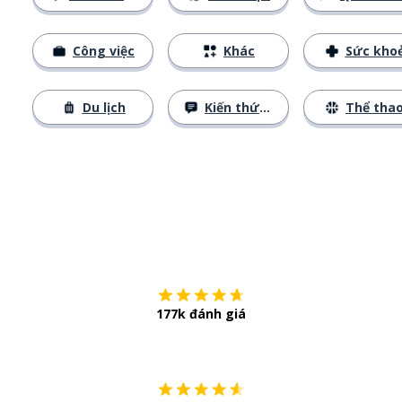
Công việc
Khác
Sức kho
Du lịch
Kiến thức cơ bản
Thể tha
Tải về trên
App Sto
177k đánh giá
Còn chần chừ