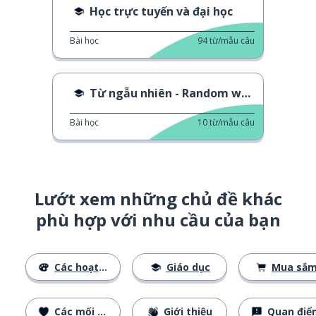
Học trực tuyến và đại học
Bài học
94
từ/mẫu câu
Từ ngẫu nhiên - Random words 451-460
Bài học
10
từ/mẫu câu
Lướt xem những chủ đề khác
phù hợp với nhu cầu của bạn
Các hoạt động
Giáo dục
Mua sắ
Các mối quan hệ
Giới thiệu
Quan điể