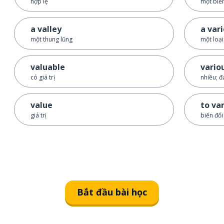
hợp lệ
một biế
a valley
a var
một thung lũng
một loại
valuable
vario
có giá trị
nhiều; 
value
to va
giá trị
biến đổi
Bắt đầu bài học