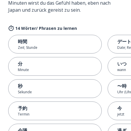
Minuten wirst du das Gefühl haben, eben nach
Japan und zurück gereist zu sein.
14 Wörter/ Phrasen zu lernen
時間
デー
Zeit; Stunde
Date; R
分
いつ
Minute
wann
秒
〜時
Sekunde
Uhr (Uhr
予約
今
Termin
jetzt
会議
過ぎ