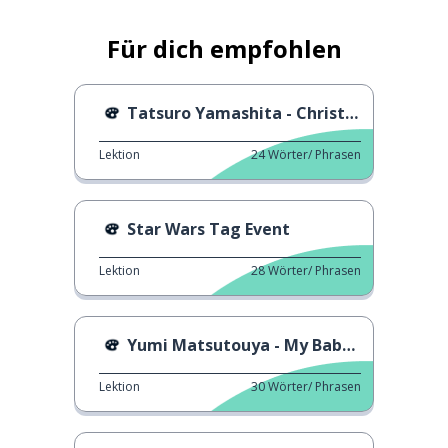
Für dich empfohlen
Tatsuro Yamashita - Christmas Eve
Lektion
24
Wörter/ Phrasen
Star Wars Tag Event
Lektion
28
Wörter/ Phrasen
Yumi Matsutouya - My Baby Santa Claus
Lektion
30
Wörter/ Phrasen