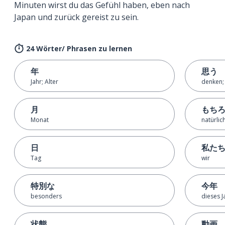
Minuten wirst du das Gefühl haben, eben nach
Japan und zurück gereist zu sein.
24 Wörter/ Phrasen zu lernen
年
思う
Jahr; Alter
denken;
月
もち
Monat
natürlic
日
私た
Tag
wir
特別な
今年
besonders
dieses J
状態
動画