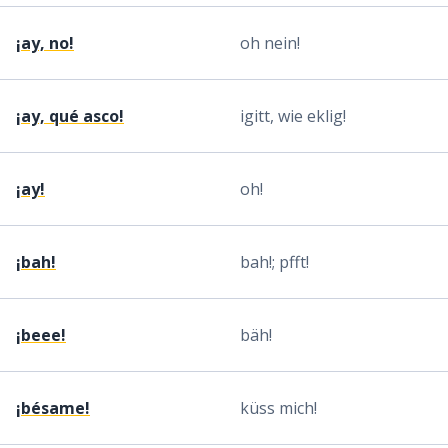
¡ay, no!
oh nein!
¡ay, qué asco!
igitt, wie eklig!
¡ay!
oh!
¡bah!
bah!; pfft!
¡beee!
bäh!
¡bésame!
küss mich!