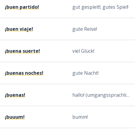
¡buen partido!
gut gespielt!; gutes Spiel!
¡buen viaje!
gute Reise!
¡buena suerte!
viel Glück!
¡buenas noches!
gute Nacht!
¡buenas!
hallo! (umgangssprachlich)
¡buuum!
bumm!