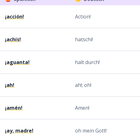
¡acción!
Action!
¡achís!
hatschi!
¡aguanta!
halt durch!
¡ah!
ah!; oh!
¡amén!
Amen!
¡ay, madre!
oh mein Gott!