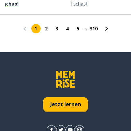
¡chao!
Tschau!
1
2
3
4
5
...
310
Jetzt lernen