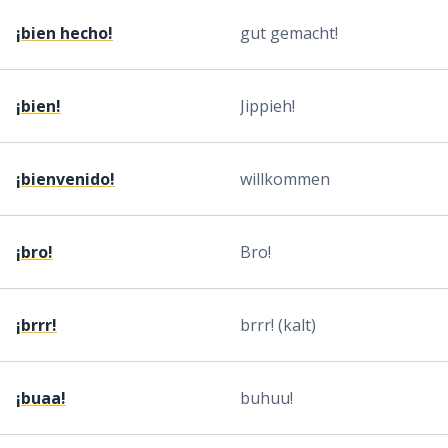
¡bien hecho!
gut gemacht!
¡bien!
Jippieh!
¡bienvenido!
willkommen
¡bro!
Bro!
¡brrr!
brrr! (kalt)
¡buaa!
buhuu!