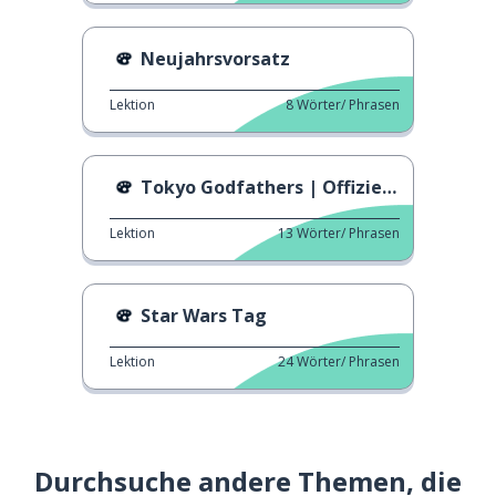
Neujahrsvorsatz
Lektion
8
Wörter/ Phrasen
Tokyo Godfathers | Offizieller Trailer
Lektion
13
Wörter/ Phrasen
Star Wars Tag
Lektion
24
Wörter/ Phrasen
Durchsuche andere Themen, die