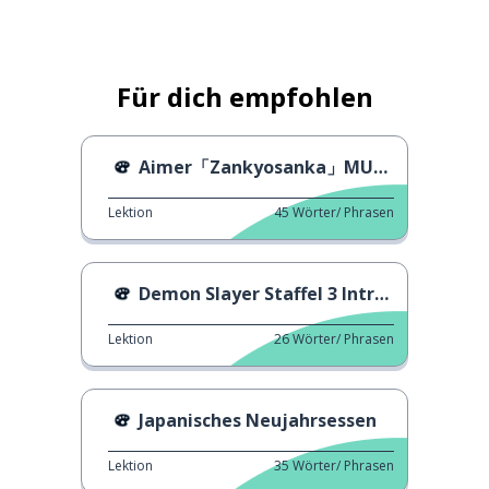
Für dich empfohlen
Aimer「Zankyosanka」MUSIKVIDEO (Demon Slayer)
Lektion
45
Wörter/ Phrasen
Demon Slayer Staffel 3 Intro - MAN WITH A MISSION
Lektion
26
Wörter/ Phrasen
Japanisches Neujahrsessen
Lektion
35
Wörter/ Phrasen