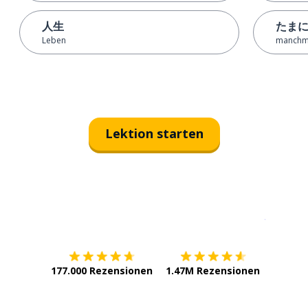
人生
たま
Leben
manchma
Lektion starten
Erhältlich im
App Store
jetzt bei
177.000 Rezensionen
1.47M Rezensionen