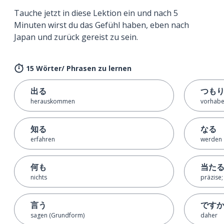
Tauche jetzt in diese Lektion ein und nach 5
Minuten wirst du das Gefühl haben, eben nach
Japan und zurück gereist zu sein.
15 Wörter/ Phrasen zu lernen
出る
つも
herauskommen
vorhabe
知る
なる
erfahren
werden
何も
当た
nichts
präzise;
言う
です
sagen (Grundform)
daher