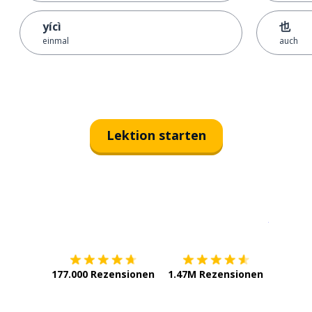
yícì
也
einmal
auch
Lektion starten
Erhältlich im
App Store
jetzt bei
177.000 Rezensionen
1.47M Rezensionen