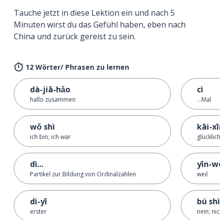
Tauche jetzt in diese Lektion ein und nach 5
Minuten wirst du das Gefühl haben, eben nach
China und zurück gereist zu sein.
12 Wörter/ Phrasen zu lernen
dà-jiā-hǎo
cì
hallo zusammen
...Mal
wǒ shì
kāi-x
ich bin; ich war
glücklic
dì...
yīn-w
Partikel zur Bildung von Ordinalzahlen
weil
dì-yī
bú shì
erster
nein; nic