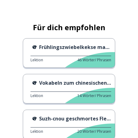
Für dich empfohlen
Frühlingszwiebelkekse machen
Lektion
46
Wörter/ Phrasen
Vokabeln zum chinesischen Neujahr
Lektion
14
Wörter/ Phrasen
Suzh-cnou geschmortes Fleischnudeln
Lektion
20
Wörter/ Phrasen