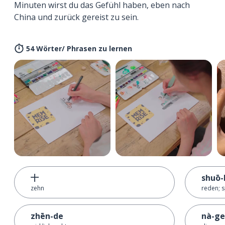
Minuten wirst du das Gefühl haben, eben nach
China und zurück gereist zu sein.
54 Wörter/ Phrasen zu lernen
十
shuō-
zehn
reden; 
zhēn-de
nà-ge