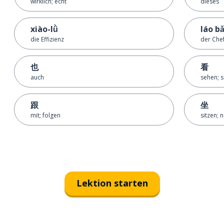
wirklich; echt
dieses
xiào-lǜ
láo b
die Effizienz
der Chef
也
看
auch
sehen; 
跟
坐
mit; folgen
sitzen; 
Lektion starten