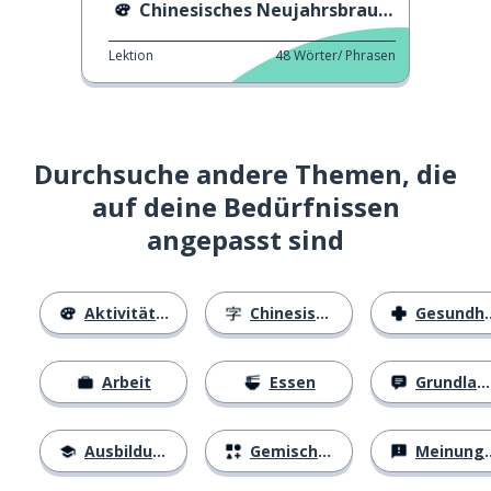
Chinesisches Neujahrsbrauch und Tabu
Lektion
48
Wörter/ Phrasen
Durchsuche andere Themen, die
auf deine Bedürfnissen
angepasst sind
Aktivitäten
Chinesische Schriftzeichen
Gesundheit
Arbeit
Essen
Grundlagen
Ausbildung
Gemischtes
Meinungen