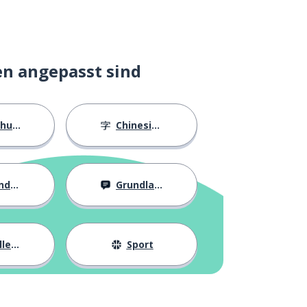
en angepasst sind
ngen
Chinesische Schriftzeichen
eit
Grundlagen
eben
Sport