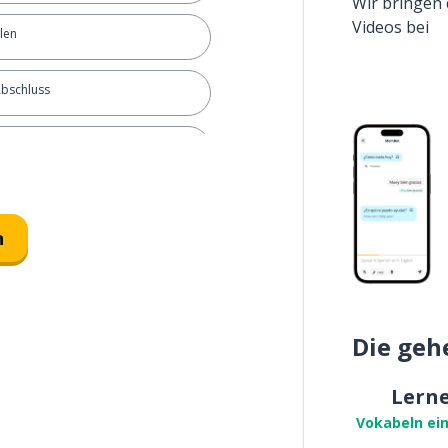
Wir bringen 
Videos bei
elen
Abschluss
en
e Person
n
ein
Die geh
Lern
Vokabeln ei