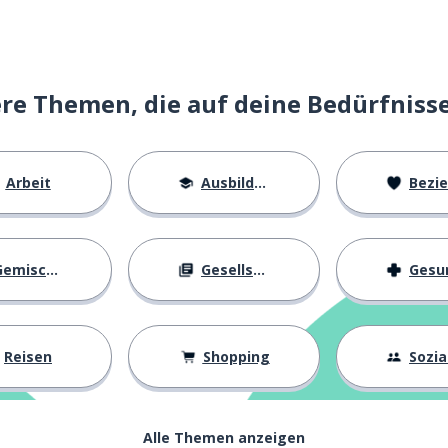
den
e Themen, die auf deine Bedürfniss
Arbeit
Ausbildung
Beziehu
n
ag
emischtes
Gesellschaft
Gesundh
iell
Reisen
Shopping
Soziall
ch; genauso wie
 Kollegin
Alle Themen anzeigen