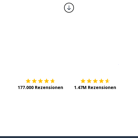
eit
ergleichsweise
Erhältlich im
App Store
jetzt bei
lbar
; austauschen
177.000 Rezensionen
1.47M Rezensionen
 weitergeben
lanen