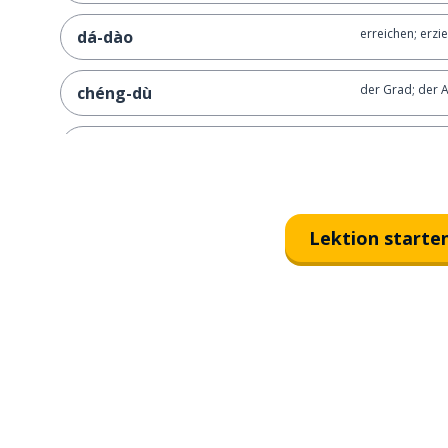
erreichen; erzi
dá-dào
der Grad; der 
chéng-dù
ein Unternehm
qǐ-yè
eine talentiert
rén-cái
Lektion starte
können; fähig s
néng-gòu
zufrieden
mǎn-yì
entwickeln
fā-zhǎn
der Prozess
jìn-chéng