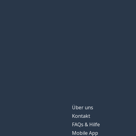
Erfolg
chéng-gōng
links und recht
zuǒ-yòu
eine Situation; e
qíng-kuàng
erzeugen; gene
chǎn-shēng
interessiert sei
gǎn-xìng-qù
Über uns
Kontakt
FAQs & Hilfe
Mobile App