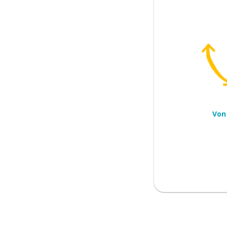
halten
Von
führen