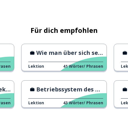
lten; erreichen
ie Art und Weise
Für dich empfohlen
 Weise
Wie man über sich selbst spricht
rasen
Lektion
41
Wörter/ Phrasen
Lek
den
t KI
Betriebssystem des neuen Kollegen
rasen
Lektion
43
Wörter/ Phrasen
Lek
tz