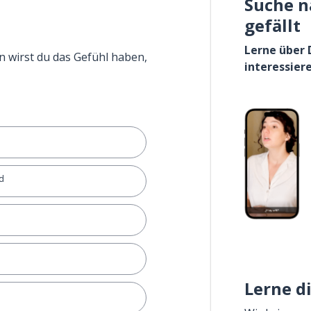
Suche n
gefällt
Lerne über 
n wirst du das Gefühl haben,
interessier
d
Lerne d