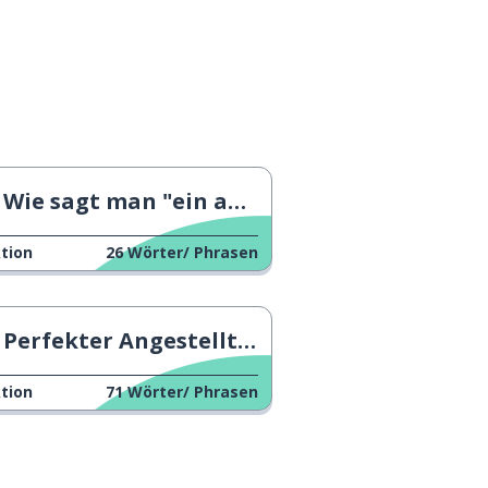
Wie sagt man "ein anderes Mal"?
tion
26
Wörter/ Phrasen
Perfekter Angestellter
tion
71
Wörter/ Phrasen