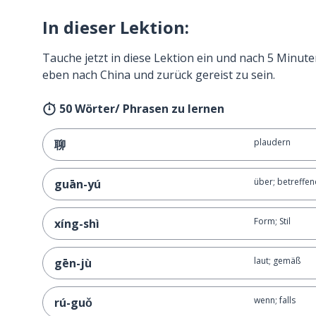
In dieser Lektion:
Tauche jetzt in diese Lektion ein und nach 5 Minute
eben nach China und zurück gereist zu sein.
50 Wörter/ Phrasen zu lernen
plaudern
聊
über; betreffen
guān-yú
Form; Stil
xíng-shì
laut; gemäß
gēn-jù
wenn; falls
rú-guǒ