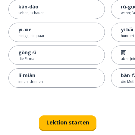
kàn-dào
rú-gu
sehen; schauen
wenn; fa
yì-xiē
yì bǎi
einige; ein paar
hundert
gōng sī
而
die Firma
aber (ni
lǐ-miàn
bàn-f
innen; drinnen
die Met
Lektion starten