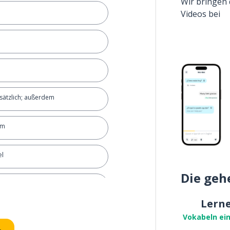
Wir bringen 
Videos bei
sätzlich; außerdem
em
el
Die geh
Lern
orte
Vokabeln ei