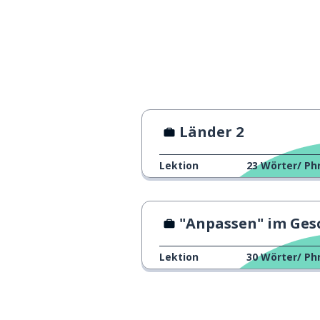
Möglichkeit; mö
kě-néng
nicht haben; es 
méi-yǒu
auch
也
Länder 2
das da; jene
那
Lektion
23
Wörter/ Ph
und ...? (Fragepa
呢
sehr
很
"Anpassen" im Geschäfts-Chinesi
jetzt
xiàn-zài
Lektion
30
Wörter/ Ph
Seite
边