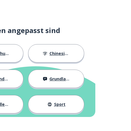
en angepasst sind
ngen
Chinesische Schriftzeichen
eit
Grundlagen
eben
Sport