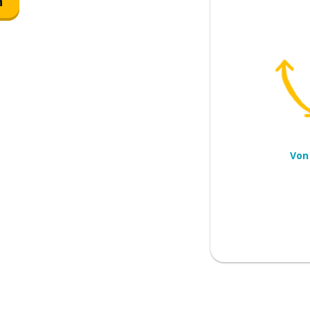
n
 darf ich etwas fragen?
ie Art und Weise
Von
n
sagen)