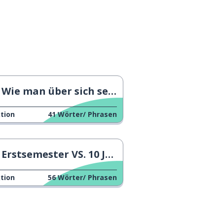
Wie man über sich selbst spricht
tion
41
Wörter/ Phrasen
Erstsemester VS. 10 Jahre später
tion
56
Wörter/ Phrasen