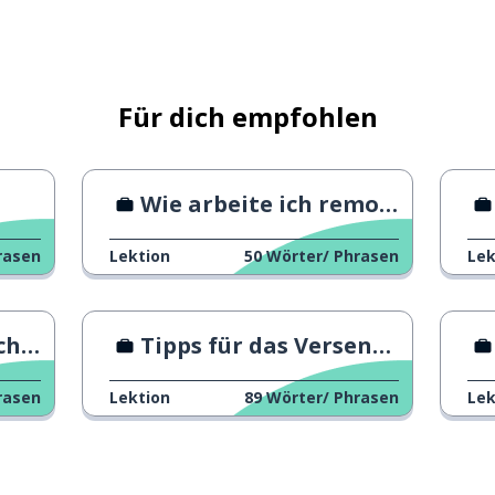
glich
gibt kein
Für dich empfohlen
Wie arbeite ich remote?
rasen
Lektion
50
Wörter/ Phrasen
Lek
rtikel)
sch
Tipps für das Versenden von Lebensläufen
rasen
Lektion
89
Wörter/ Phrasen
Lek