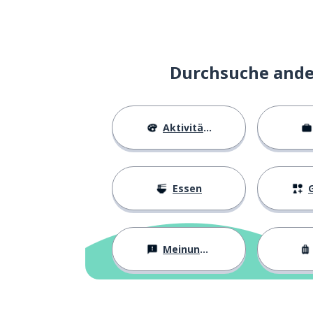
die Bedeutung; 
yì-sī
wenn; falls
rú-guǒ
Durchsuche ander
dein; deins
nǐ-de
Aktivitäten
lernen; imitiere
学
mehr
gèng-duō
Essen
G
Chinesisch
zhōng-wén
Meinungen