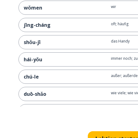
wir
wǒmen
oft; häufig
jīng-cháng
das Handy
shǒu-jī
immer noch; zu
hái-yǒu
außer; außerd
chú-le
wie viele; wie vi
duō-shǎo
was?
shén-me?
eine Art; eine S
yī-zhǒng