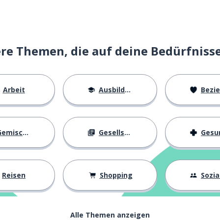
das Interesse; der Spaß
e Themen, die auf deine Bedürfniss
Arbeit
Ausbildung
Beziehu
n
emischtes
Gesellschaft
Gesundh
Reisen
Shopping
Soziall
Alle Themen anzeigen