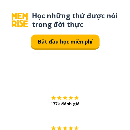
Học những thứ được nói
trong đời thực
Bắt đầu học miễn phí
Tải về trên
App Sto
177k đánh giá
Còn chần chừ