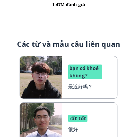
1.47M đánh giá
Các từ và mẫu câu liên quan
bạn có khoẻ
không?
最近好吗？
rất tốt
很好