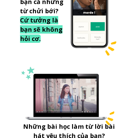
bạn cả những
từ chửi bới?
Cứ tưởng là
bạn sẽ không
hỏi cơ.
Những bài học làm từ lời bài
hát yêu thích của bạn?