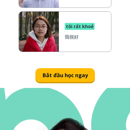
tôi rất khoẻ
我很好
Bắt đầu học ngay