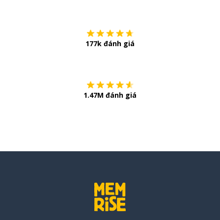
Tải về trên
App Sto
177k đánh giá
Còn chần chừ
1.47M đánh giá