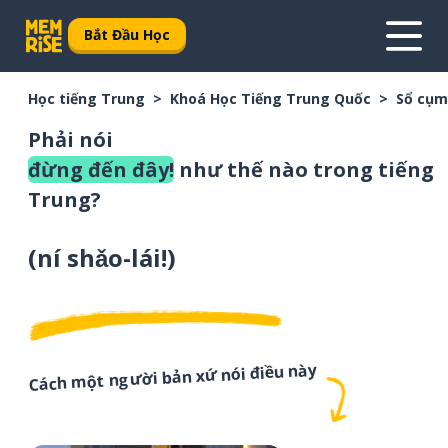
Bắt Đầu Học
Học tiếng Trung
Khoá Học Tiếng Trung Quốc
Sổ cụm
Phải nói
đừng đến đây!
như thế nào trong tiếng
Trung?
(
ní shǎo-lái!
)
Cách một người bản xứ nói điều này