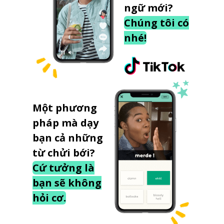
ngữ mới?
Chúng tôi có
nhé!
Một phương
pháp mà dạy
bạn cả những
từ chửi bới?
Cứ tưởng là
bạn sẽ không
hỏi cơ.