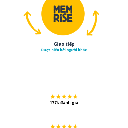
Giao tiếp
Được hiểu bởi người khác
Tải về trên
App Sto
177k đánh giá
Còn chần chừ