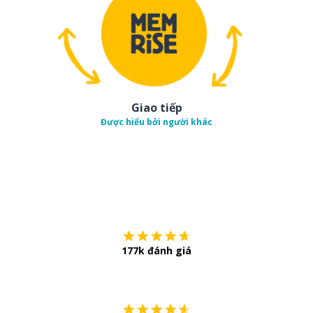
Giao tiếp
Được hiểu bởi người khác
Tải về trên
App Sto
177k đánh giá
Còn chần chừ