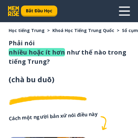
Bắt Đầu Học
Học tiếng Trung
Khoá Học Tiếng Trung Quốc
Sổ cụm
Phải nói
nhiều hoặc ít hơn
như thế nào trong
tiếng Trung?
(
chà bu duō
)
Cách một người bản xứ nói điều này