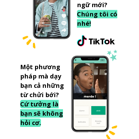
ngữ mới?
Chúng tôi có
nhé!
Một phương
pháp mà dạy
bạn cả những
từ chửi bới?
Cứ tưởng là
bạn sẽ không
hỏi cơ.