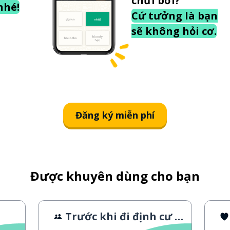
chửi bới?
nhé!
Cứ tưởng là bạn
sẽ không hỏi cơ.
Đăng ký miễn phí
Được khuyên dùng cho bạn
Trước khi đi định cư ở nước ngoài và sau đó