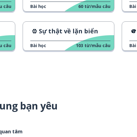
u câu
Bài học
60
từ/mẫu câu
Bài
Sự thật về lặn biển
u câu
Bài học
103
từ/mẫu câu
Bài
dung bạn yêu
 quan tâm