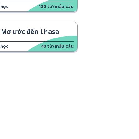
 học
130
từ/mẫu câu
Mơ ước đến Lhasa
 học
40
từ/mẫu câu