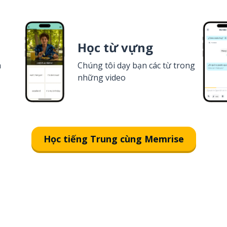
Học từ vựng
a
Chúng tôi dạy bạn các từ trong
những video
Học tiếng Trung cùng Memrise
Tải về trên
App Store