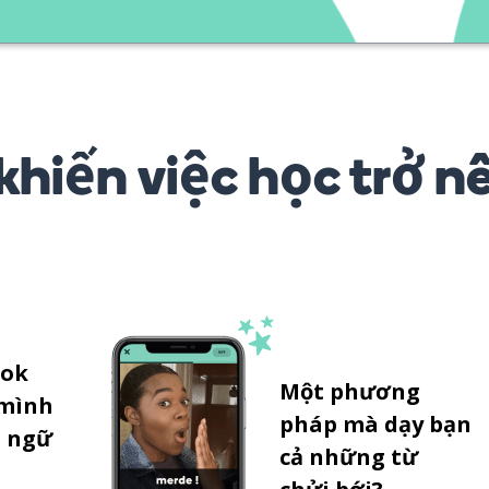
khiến việc học trở n
tok
Một phương
 mình
pháp mà dạy bạn
 ngữ
cả những từ