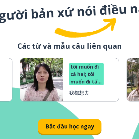
gười bản xứ nói điều 
Các từ và mẫu câu liên quan
tôi muốn đi
cả hai; tôi
muốn đi tất
cả
我都想去
Bắt đầu học ngay