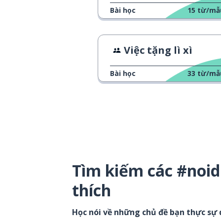
Bài học
15
từ/mẫ
Việc tặng lì xì
Bài học
33
từ/mẫ
Tìm kiếm các #noi
thích
Học nói về những chủ đề bạn thực sự