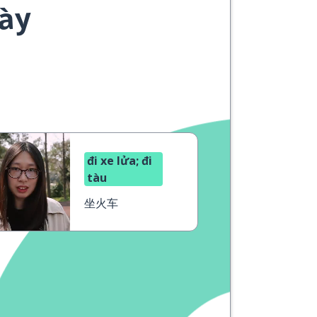
này
đi xe lửa; đi
tàu
坐火车