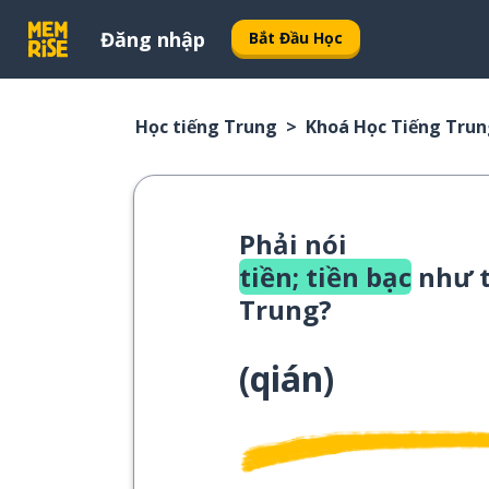
Đăng nhập
Bắt Đầu Học
Học tiếng Trung
Khoá Học Tiếng Tru
Phải nói
tiền; tiền bạc
như t
Trung?
(
qián
)