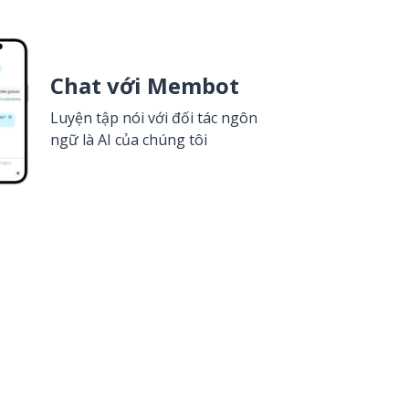
Chat với Membot
Luyện tập nói với đối tác ngôn
ngữ là AI của chúng tôi
Còn chần chừ gì nữa?
Google Play