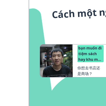
Cách một n
bạn muốn đi
tiệm sách
hay khu mua
sắm?
你想去书店还
是商场？