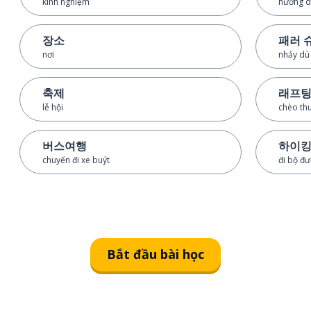
kinh nghiệm
hướng d
장소
패러 
nơi
nhảy dù
축제
래프
lễ hội
chèo th
버스여행
하이
chuyến đi xe buýt
đi bộ đư
Bắt đầu bài học