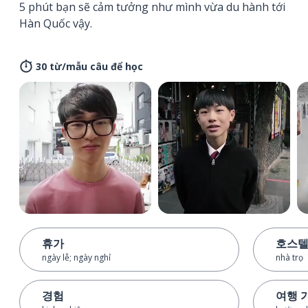
5 phút bạn sẽ cảm tưởng như mình vừa du hành tới
Hàn Quốc vậy.
30 từ/mẫu câu để học
휴가
호스
ngày lễ; ngày nghỉ
nhà trọ
경험
여행 