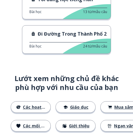
Bài học
13
từ/mẫu câu
Đi Đường Trong Thành Phố 2
Bài học
24
từ/mẫu câu
Lướt xem những chủ đề khác
phù hợp với nhu cầu của bạn
Các hoạt động
Giáo dục
Mua sắ
Các mối quan hệ
Giới thiệu
Ngạn vă