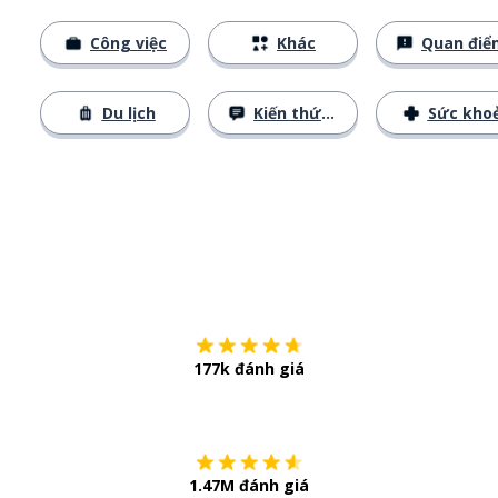
Công việc
Khác
Quan điể
Du lịch
Kiến thức cơ bản
Sức kho
Tải về trên
App Sto
177k đánh giá
Còn chần chừ
1.47M đánh giá