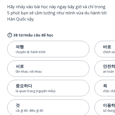
Hãy nhảy vào bài học này ngay bây giờ và chỉ trong
5 phút bạn sẽ cảm tưởng như mình vừa du hành tới
Hàn Quốc vậy.
38 từ/mẫu câu để học
여행
바로
chuyến đi; hành trình
chính xá
서로
안전
lẫn nhau; với nhau
an toàn
중요하다
꼭
là quan trọng (nguyên mẫu)
chắc ch
것
이용
cái gì đó; điều gì đó
sử dụng