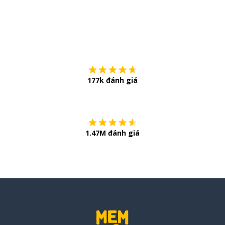
Tải về trên
App Sto
177k đánh giá
Còn chần chừ
1.47M đánh giá