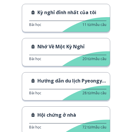
Kỳ nghỉ đỉnh nhất của tôi
Bài học
11
từ/mẫu câu
Nhớ Về Một Kỳ Nghỉ
Bài học
20
từ/mẫu câu
Hướng dẫn du lịch Pyeongyang
Bài học
28
từ/mẫu câu
Hội chứng ở nhà
Bài học
72
từ/mẫu câu