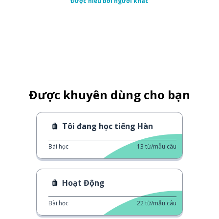
Được hiểu bởi người khác
Được khuyên dùng cho bạn
Tôi đang học tiếng Hàn
Bài học
13
từ/mẫu câu
Hoạt Động
Bài học
22
từ/mẫu câu