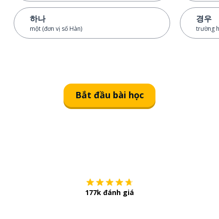
하나
경우
một (đơn vị số Hàn)
trường 
Bắt đầu bài học
Tải về trên
App Sto
177k đánh giá
Còn chần chừ