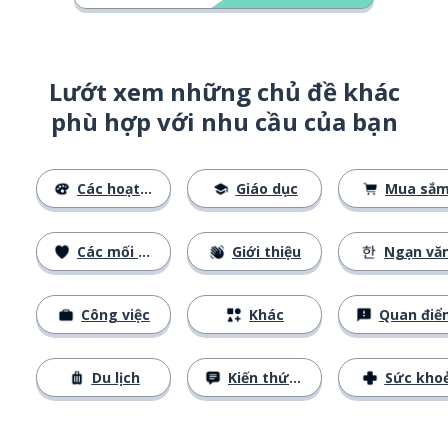
Lướt xem những chủ đề khác
phù hợp với nhu cầu của bạn
Các hoạt động
Giáo dục
Mua sắ
Các mối quan hệ
Giới thiệu
Ngạn vă
Công việc
Khác
Quan điể
Du lịch
Kiến thức cơ bản
Sức kho