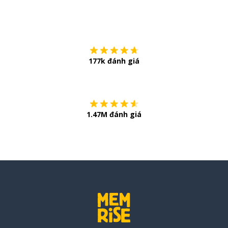
Tải về trên
App Sto
177k đánh giá
Còn chần chừ
1.47M đánh giá