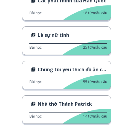
Các phát minh của Hàn Quốc
Bài học
18
từ/mẫu câu
Là sự nữ tính
Bài học
25
từ/mẫu câu
Chúng tôi yêu thích đồ ăn cay
Bài học
55
từ/mẫu câu
Nhà thờ Thánh Patrick
Bài học
14
từ/mẫu câu