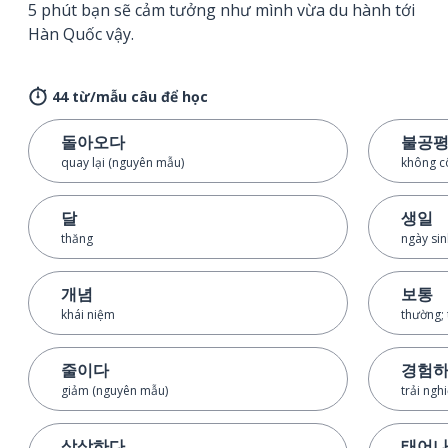
5 phút bạn sẽ cảm tưởng như mình vừa du hành tới
Hàn Quốc vậy.
44 từ/mẫu câu để học
돌아오다
불공
quay lại (nguyên mẫu)
không c
달
생일
thăng
ngày sin
개념
보통
khái niệm
thường;
줄이다
경험
giảm (nguyên mẫu)
trải ngh
상상하다
태어