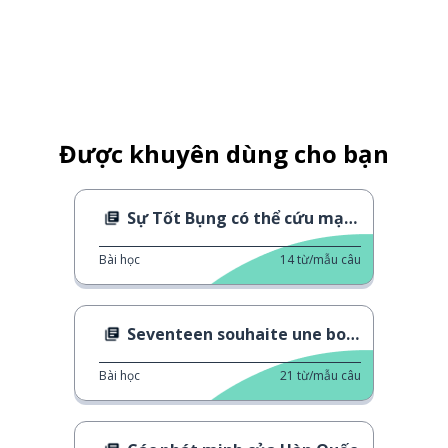
Được khuyên dùng cho bạn
Sự Tốt Bụng có thể cứu mạng sống
Bài học
14
từ/mẫu câu
Seventeen souhaite une bonne année !
Bài học
21
từ/mẫu câu