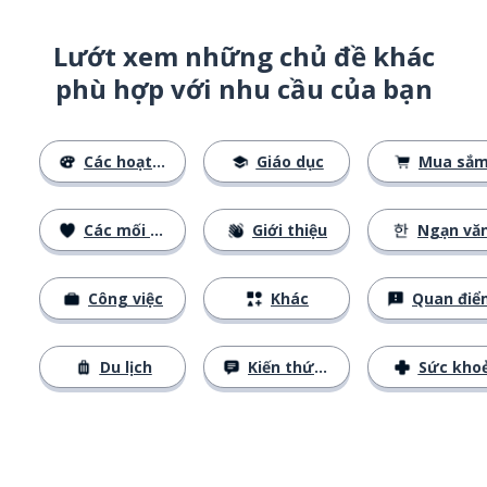
Lướt xem những chủ đề khác
phù hợp với nhu cầu của bạn
Các hoạt động
Giáo dục
Mua sắ
Các mối quan hệ
Giới thiệu
Ngạn vă
Công việc
Khác
Quan điể
Du lịch
Kiến thức cơ bản
Sức kho