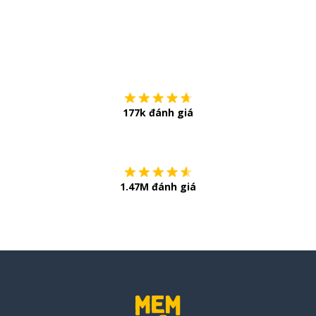
Tải về trên
App Sto
177k đánh giá
Còn chần chừ
1.47M đánh giá