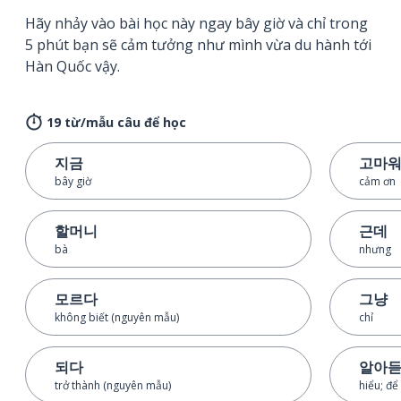
Hãy nhảy vào bài học này ngay bây giờ và chỉ trong
5 phút bạn sẽ cảm tưởng như mình vừa du hành tới
Hàn Quốc vậy.
19 từ/mẫu câu để học
지금
고마
bây giờ
cảm ơn
할머니
근데
bà
nhưng
모르다
그냥
không biết (nguyên mẫu)
chỉ
되다
알아
trở thành (nguyên mẫu)
hiểu; để