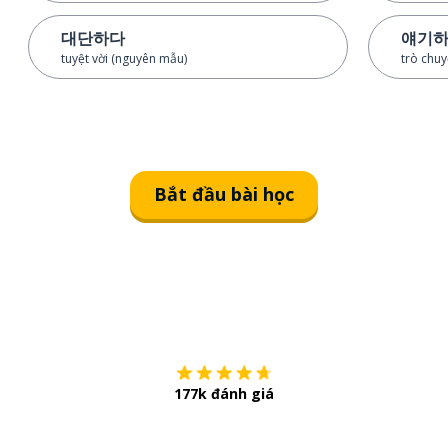
대단하다
얘기
tuyệt vời (nguyên mẫu)
trò chu
Bắt đầu bài học
Tải về trên
App Sto
177k đánh giá
Còn chần chừ