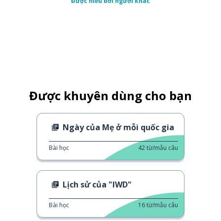
Được hiểu bởi người khác
Được khuyên dùng cho bạn
Ngày của Mẹ ở mỗi quốc gia
Bài học
42
từ/mẫu câu
Lịch sử của "IWD"
Bài học
16
từ/mẫu câu