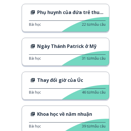
Phụ huynh của đứa trẻ thuộc LGBT+
Bài học
22
từ/mẫu câu
Ngày Thánh Patrick ở Mỹ
Bài học
31
từ/mẫu câu
Thay đổi giờ của Úc
Bài học
46
từ/mẫu câu
Khoa học về năm nhuận
Bài học
39
từ/mẫu câu