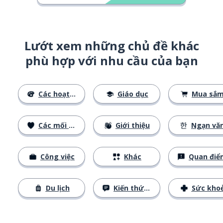
Lướt xem những chủ đề khác
phù hợp với nhu cầu của bạn
Các hoạt động
Giáo dục
Mua sắ
Các mối quan hệ
Giới thiệu
Ngạn vă
Công việc
Khác
Quan điể
Du lịch
Kiến thức cơ bản
Sức kho