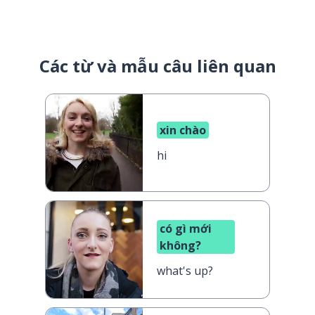
Các từ và mẫu câu liên quan
xin chào
hi
có gì mới
không?
what's up?