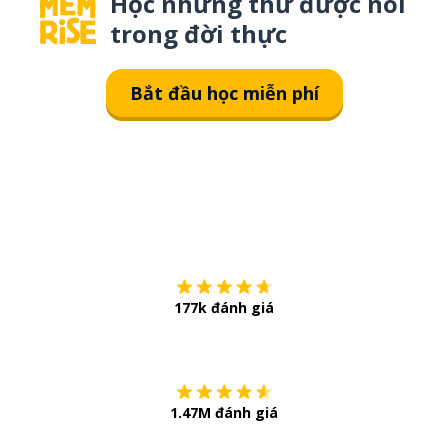
Học những thứ được nói
trong đời thực
Bắt đầu học miễn phí
Tải về trên
App Sto
177k đánh giá
Còn chần chừ
1.47M đánh giá