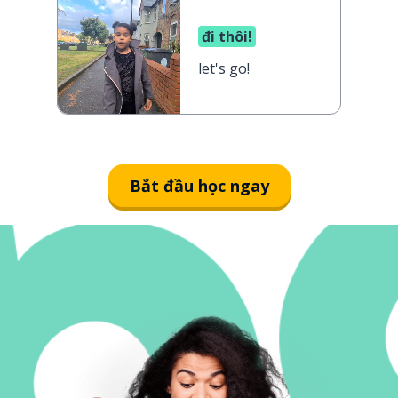
đi thôi!
let's go!
Bắt đầu học ngay