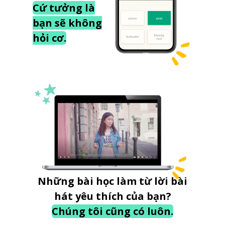
Cứ tưởng là
bạn sẽ không
hỏi cơ.
Những bài học làm từ lời bài
hát yêu thích của bạn?
Chúng tôi cũng có luôn.