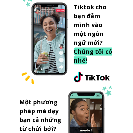
Tiktok cho
bạn đắm
mình vào
một ngôn
ngữ mới?
Chúng tôi có
nhé!
Một phương
pháp mà dạy
bạn cả những
từ chửi bới?