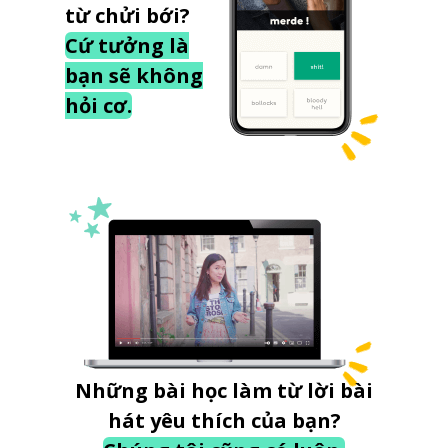
từ chửi bới?
Cứ tưởng là
bạn sẽ không
hỏi cơ.
Những bài học làm từ lời bài
hát yêu thích của bạn?