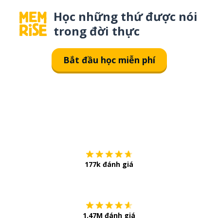
Học những thứ được nói
trong đời thực
Bắt đầu học miễn phí
Tải về trên
App Sto
177k đánh giá
Còn chần chừ
1.47M đánh giá