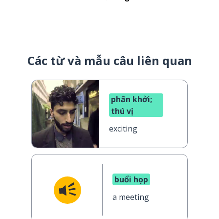
Các từ và mẫu câu liên quan
phấn khởi;
thú vị
exciting
buổi họp
a meeting