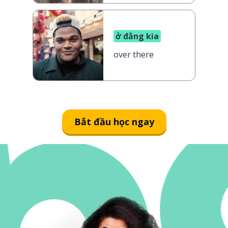
ở đằng kia
over there
Bắt đầu học ngay