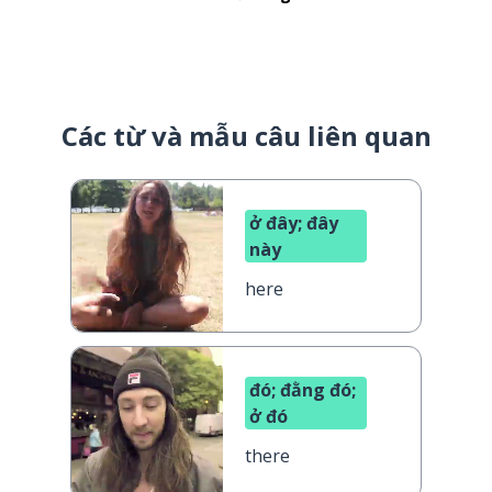
Các từ và mẫu câu liên quan
ở đây; đây
này
here
đó; đằng đó;
ở đó
there