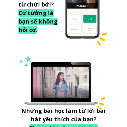
từ chửi bới?
Cứ tưởng là
bạn sẽ không
hỏi cơ.
Những bài học làm từ lời bài
hát yêu thích của bạn?