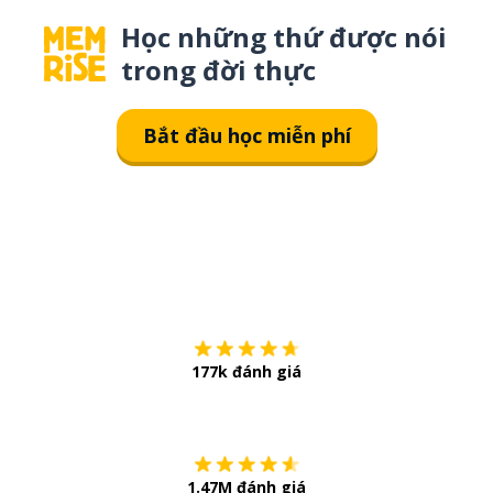
Học những thứ được nói
trong đời thực
Bắt đầu học miễn phí
Tải về trên
App Sto
177k đánh giá
Còn chần chừ
1.47M đánh giá