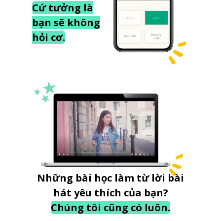
Cứ tưởng là
bạn sẽ không
hỏi cơ.
Những bài học làm từ lời bài
hát yêu thích của bạn?
Chúng tôi cũng có luôn.