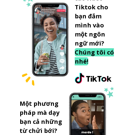
Tiktok cho
bạn đắm
mình vào
một ngôn
ngữ mới?
Chúng tôi có
nhé!
Một phương
pháp mà dạy
bạn cả những
từ chửi bới?