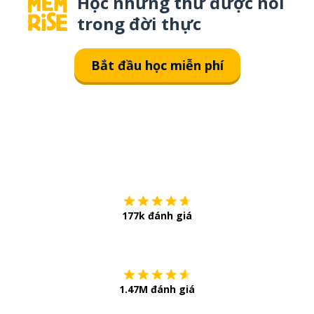
Học những thứ được nói
trong đời thực
Bắt đầu học miễn phí
Tải về trên
App Sto
177k đánh giá
Còn chần chừ
1.47M đánh giá