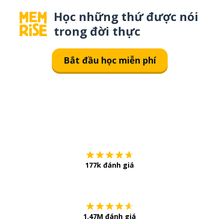
Học những thứ được nói
trong đời thực
Bắt đầu học miễn phí
Tải về trên
App Sto
177k đánh giá
Còn chần chừ
1.47M đánh giá