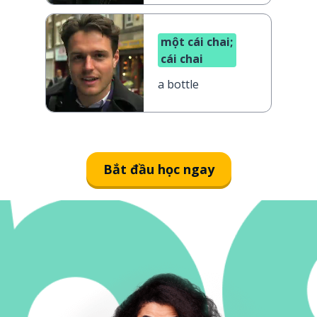
một cái chai;
cái chai
a bottle
Bắt đầu học ngay