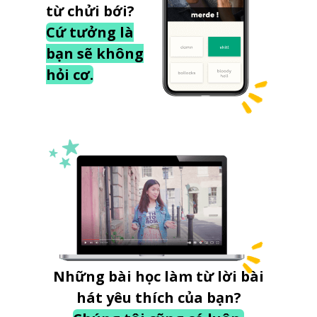
từ chửi bới?
Cứ tưởng là
bạn sẽ không
hỏi cơ.
Những bài học làm từ lời bài
hát yêu thích của bạn?