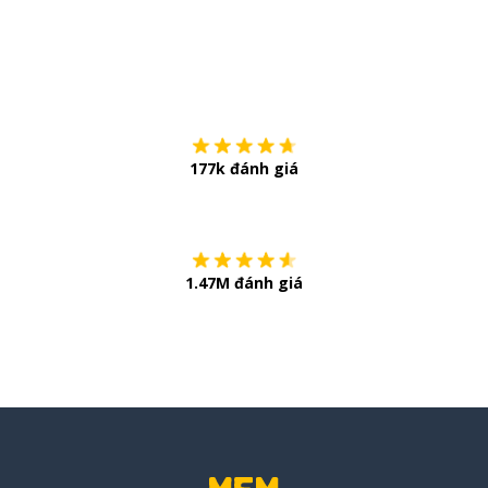
Tải về trên
App Sto
177k đánh giá
Còn chần chừ
1.47M đánh giá