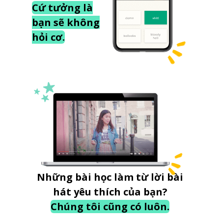
Cứ tưởng là
bạn sẽ không
hỏi cơ.
Những bài học làm từ lời bài
hát yêu thích của bạn?
Chúng tôi cũng có luôn.