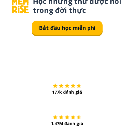
Học những thứ được nói
trong đời thực
Bắt đầu học miễn phí
Tải về trên
App Sto
177k đánh giá
Còn chần chừ
1.47M đánh giá