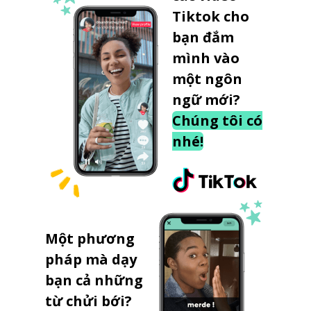
Tiktok cho
bạn đắm
mình vào
một ngôn
ngữ mới?
Chúng tôi có
nhé!
Một phương
pháp mà dạy
bạn cả những
từ chửi bới?