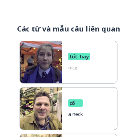
Các từ và mẫu câu liên quan
tốt; hay
nice
cổ
a neck