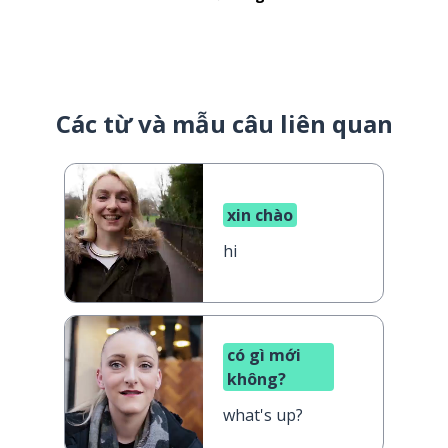
Các từ và mẫu câu liên quan
xin chào
hi
có gì mới
không?
what's up?