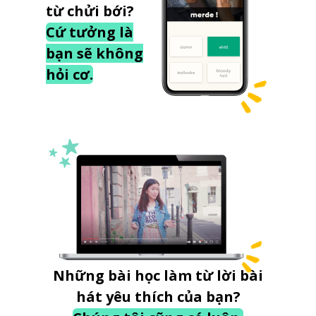
từ chửi bới?
Cứ tưởng là
bạn sẽ không
hỏi cơ.
Những bài học làm từ lời bài
hát yêu thích của bạn?