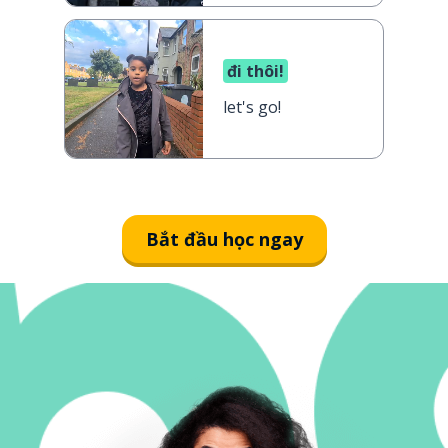
đi thôi!
let's go!
Bắt đầu học ngay