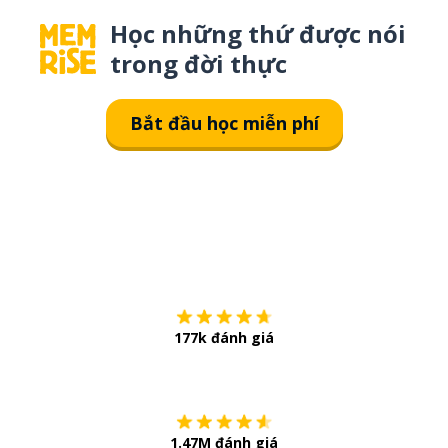
Học những thứ được nói
trong đời thực
Bắt đầu học miễn phí
Tải về trên
App Sto
177k đánh giá
Còn chần chừ
1.47M đánh giá