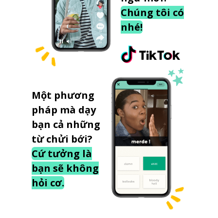
Chúng tôi có
nhé!
Một phương
pháp mà dạy
bạn cả những
từ chửi bới?
Cứ tưởng là
bạn sẽ không
hỏi cơ.