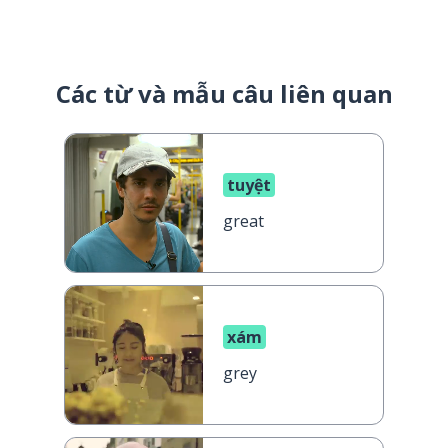
Các từ và mẫu câu liên quan
tuyệt
great
xám
grey