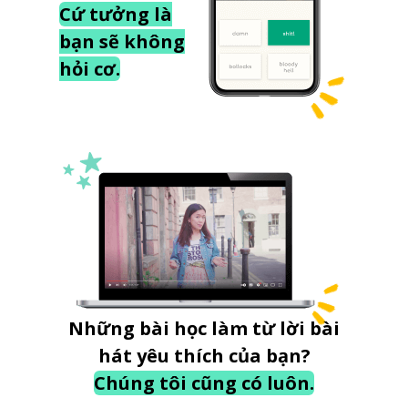
Cứ tưởng là
bạn sẽ không
hỏi cơ.
Những bài học làm từ lời bài
hát yêu thích của bạn?
Chúng tôi cũng có luôn.