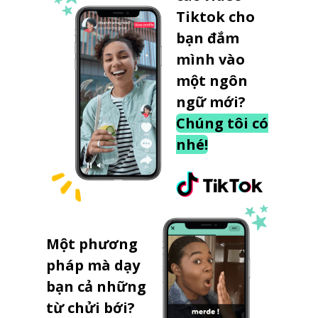
Tiktok cho
bạn đắm
mình vào
một ngôn
ngữ mới?
Chúng tôi có
nhé!
Một phương
pháp mà dạy
bạn cả những
từ chửi bới?