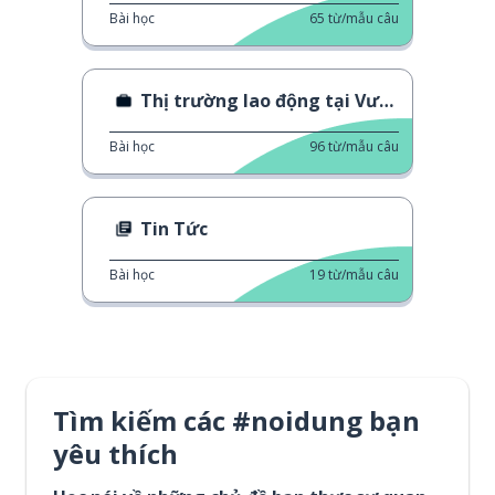
Bài học
65
từ/mẫu câu
Thị trường lao động tại Vương Quốc Anh
Bài học
96
từ/mẫu câu
Tin Tức
Bài học
19
từ/mẫu câu
Tìm kiếm các #noidung bạn
yêu thích