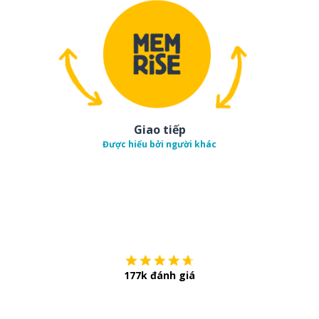
Giao tiếp
Được hiểu bởi người khác
Tải về trên
App Sto
177k đánh giá
Còn chần chừ