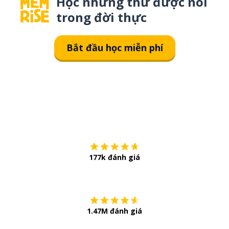
Học những thứ được nói
trong đời thực
Bắt đầu học miễn phí
Tải về trên
App Sto
177k đánh giá
Còn chần chừ
1.47M đánh giá