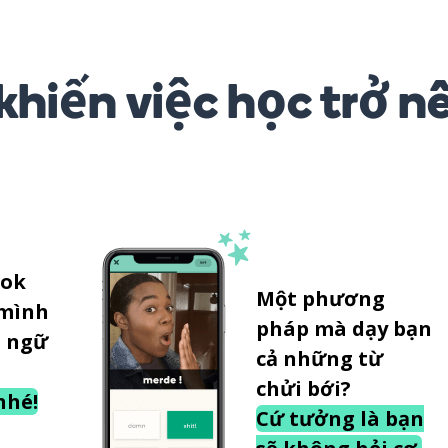
khiến việc học trở n
tok
Một phương
 mình
pháp mà dạy bạn
 ngữ
cả những từ
chửi bới?
nhé!
Cứ tưởng là bạn