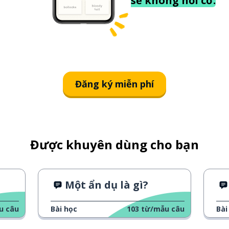
sẽ không hỏi cơ.
Đăng ký miễn phí
Được khuyên dùng cho bạn
Một ẩn dụ là gì?
u câu
Bài học
103
từ/mẫu câu
Bài