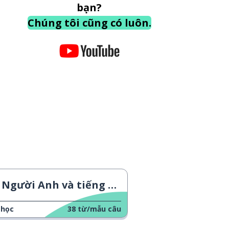
bạn?
Chúng tôi cũng có luôn.
Người Anh và tiếng Anh
 học
38
từ/mẫu câu