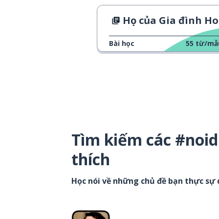
Họ của Gia đình Hoàng g
Bài học
55
từ/mẫ
Tìm kiếm các #noi
thích
Học nói về những chủ đề bạn thực sự