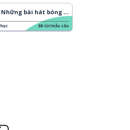
Những bài hát bóng đá
 học
86
từ/mẫu câu