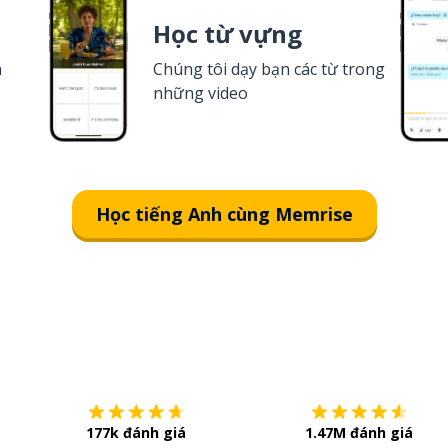
Học từ vựng
a
Chúng tôi dạy bạn các từ trong
những video
Học tiếng Anh cùng Memrise
Tải về trên
App Store
177k đánh giá
1.47M đánh giá