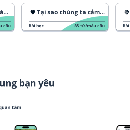
ia
Tại sao chúng ta cảm thấy cô đơn
u câu
Bài học
85
từ/mẫu câu
Bài
dung bạn yêu
 quan tâm