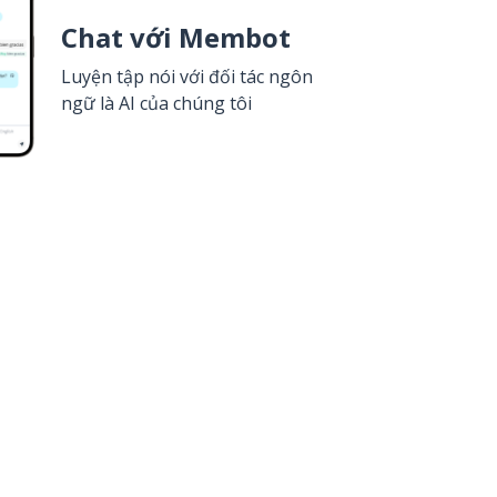
Chat với Membot
Luyện tập nói với đối tác ngôn
ngữ là AI của chúng tôi
Còn chần chừ gì nữa?
Google Play