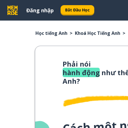
Đăng nhập
Bắt Đầu Học
Học tiếng Anh
Khoá Học Tiếng Anh
Phải nói
hành động
như thế
Anh?
Cách một n