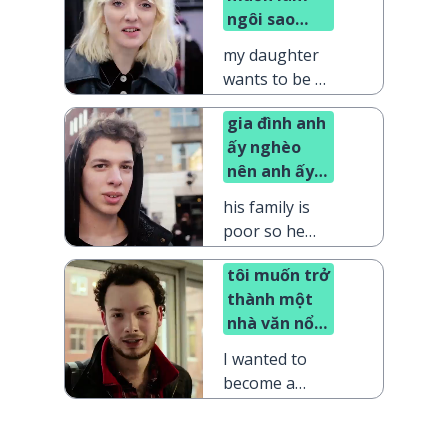
ngôi sao
nhạc pop
my daughter
wants to be a
pop star
gia đình anh
ấy nghèo
nên anh ấy
muốn giàu
his family is
poor so he
wants to be
tôi muốn trở
rich
thành một
nhà văn nổi
tiếng cả đời
I wanted to
tôi
become a
famous writer
my whole life