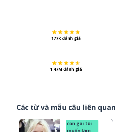
Tải về trên
App Sto
177k đánh giá
Còn chần chừ
1.47M đánh giá
Các từ và mẫu câu liên quan
con gái tôi
muốn làm