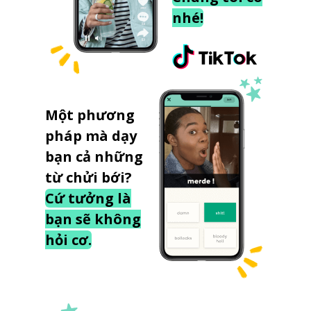
nhé!
Một phương
pháp mà dạy
bạn cả những
từ chửi bới?
Cứ tưởng là
bạn sẽ không
hỏi cơ.