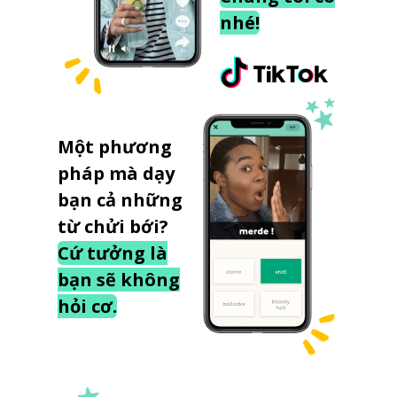
nhé!
Một phương
pháp mà dạy
bạn cả những
từ chửi bới?
Cứ tưởng là
bạn sẽ không
hỏi cơ.