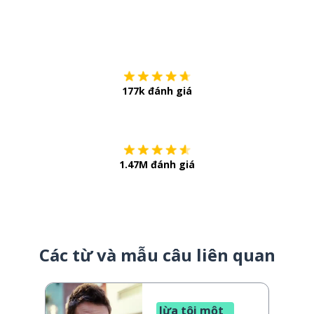
Tải về trên
App Sto
177k đánh giá
Còn chần chừ
1.47M đánh giá
Các từ và mẫu câu liên quan
lừa tôi một