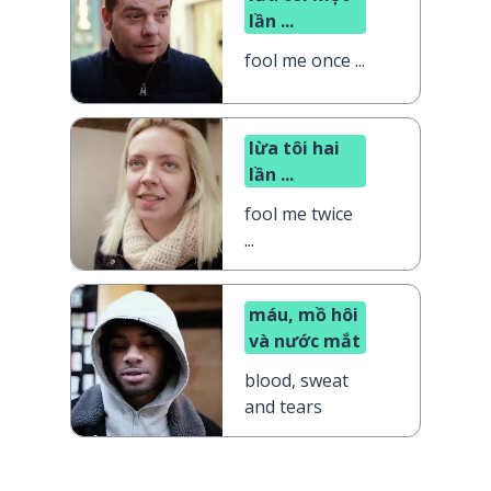
lần ...
fool me once ...
lừa tôi hai
lần ...
fool me twice
...
máu, mồ hôi
và nước mắt
blood, sweat
and tears