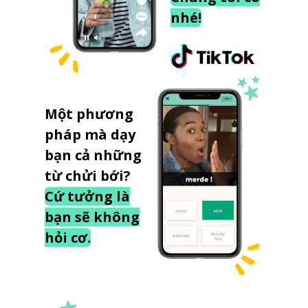
nhé!
Một phương
pháp mà dạy
bạn cả những
từ chửi bới?
Cứ tưởng là
bạn sẽ không
hỏi cơ.