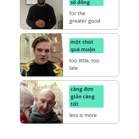
số đông
for the
greater good
một chút
quá muộn
too little, too
late
càng đơn
giản càng
tốt
less is more