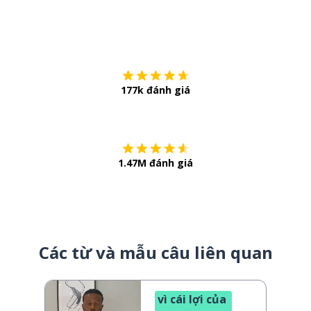
Tải về trên
App Sto
177k đánh giá
Còn chần chừ
1.47M đánh giá
Các từ và mẫu câu liên quan
vì cái lợi của