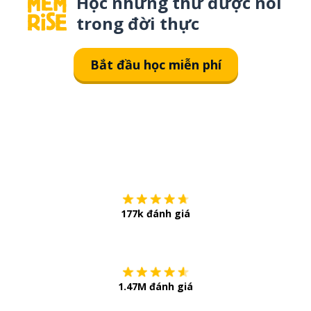
Học những thứ được nói
trong đời thực
Bắt đầu học miễn phí
Tải về trên
App Sto
177k đánh giá
Còn chần chừ
1.47M đánh giá