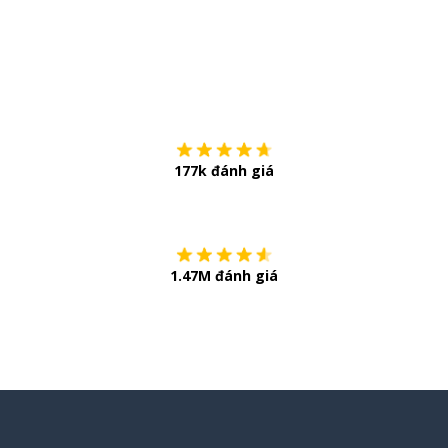
Tải về trên
App Sto
177k đánh giá
Còn chần chừ
1.47M đánh giá