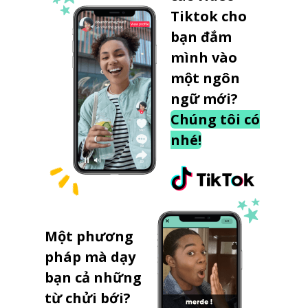
Tiktok cho
bạn đắm
mình vào
một ngôn
ngữ mới?
Chúng tôi có
nhé!
Một phương
pháp mà dạy
bạn cả những
từ chửi bới?