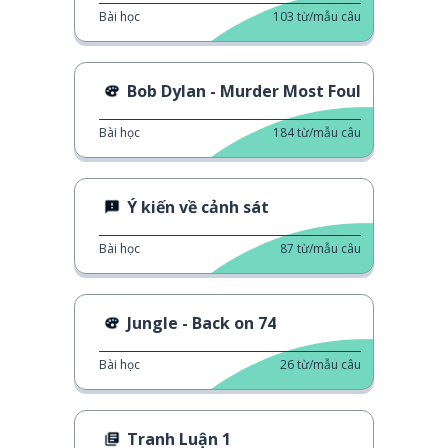
Bài học
103
từ/mẫu câu
Bob Dylan - Murder Most Foul
Bài học
184
từ/mẫu câu
Ý kiến về cảnh sát
Bài học
87
từ/mẫu câu
Jungle - Back on 74
Bài học
26
từ/mẫu câu
Tranh Luận 1