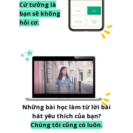
Cứ tưởng là
bạn sẽ không
hỏi cơ.
Những bài học làm từ lời bài
hát yêu thích của bạn?
Chúng tôi cũng có luôn.