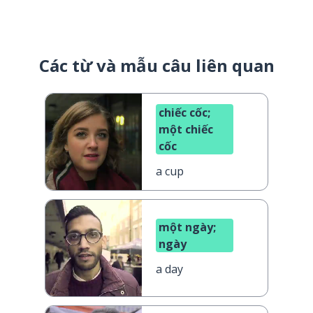
Các từ và mẫu câu liên quan
chiếc cốc;
một chiếc
cốc
a cup
một ngày;
ngày
a day