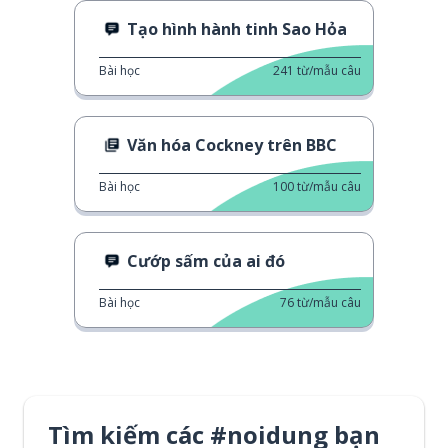
Tạo hình hành tinh Sao Hỏa
Bài học
241
từ/mẫu câu
Văn hóa Cockney trên BBC
Bài học
100
từ/mẫu câu
Cướp sấm của ai đó
Bài học
76
từ/mẫu câu
Tìm kiếm các #noidung bạn