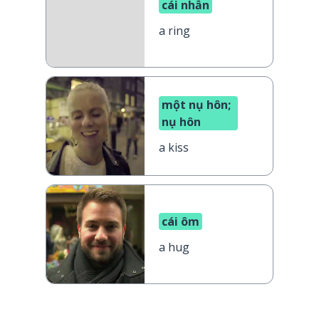
cái nhẫn
a ring
một nụ hôn;
nụ hôn
a kiss
cái ôm
a hug