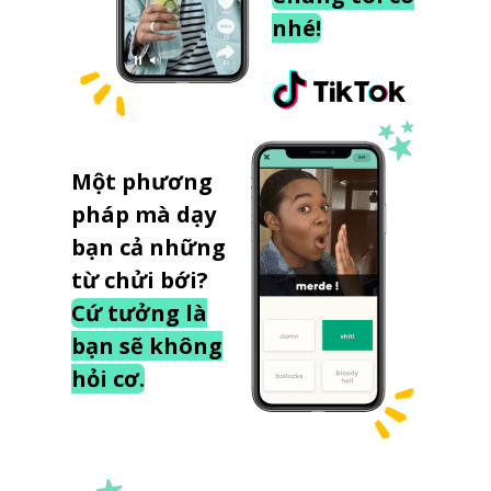
nhé!
Một phương
pháp mà dạy
bạn cả những
từ chửi bới?
Cứ tưởng là
bạn sẽ không
hỏi cơ.