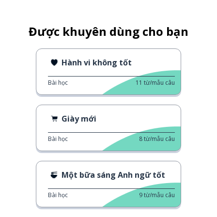
Được khuyên dùng cho bạn
Hành vi không tốt
Bài học
11
từ/mẫu câu
Giày mới
Bài học
8
từ/mẫu câu
Một bữa sáng Anh ngữ tốt
Bài học
9
từ/mẫu câu