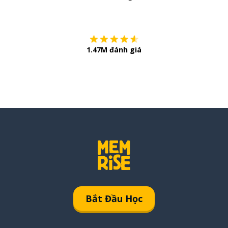
Còn chần chừ
1.47M đánh giá
Bắt Đầu Học