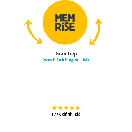
Giao tiếp
Được hiểu bởi người khác
Tải về trên
App Sto
177k đánh giá
Còn chần chừ