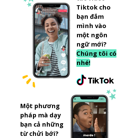
Tiktok cho
bạn đắm
mình vào
một ngôn
ngữ mới?
Chúng tôi có
nhé!
Một phương
pháp mà dạy
bạn cả những
từ chửi bới?