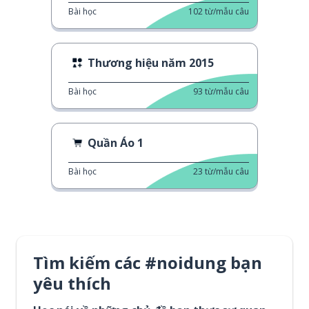
Bài học
102
từ/mẫu câu
Thương hiệu năm 2015
Bài học
93
từ/mẫu câu
Quần Áo 1
Bài học
23
từ/mẫu câu
Tìm kiếm các #noidung bạn
yêu thích