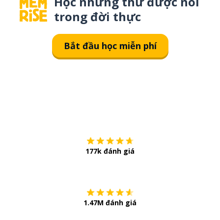
Học những thứ được nói
trong đời thực
Bắt đầu học miễn phí
Tải về trên
App Sto
177k đánh giá
Còn chần chừ
1.47M đánh giá