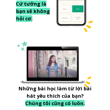
Cứ tưởng là
bạn sẽ không
hỏi cơ.
Những bài học làm từ lời bài
hát yêu thích của bạn?
Chúng tôi cũng có luôn.