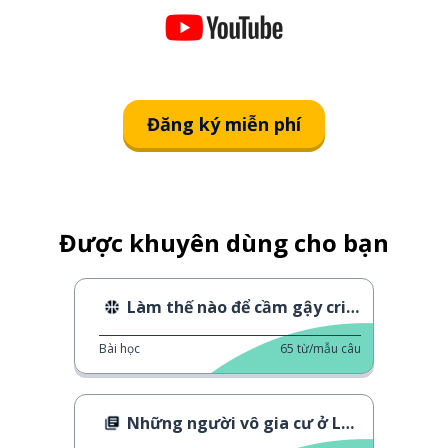
Đăng ký miễn phí
Được khuyên dùng cho bạn
Làm thế nào để cầm gậy cricket
Bài học
65
từ/mẫu câu
Những người vô gia cư ở Luân Đôn