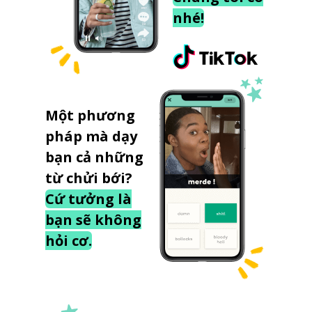
nhé!
Một phương
pháp mà dạy
bạn cả những
từ chửi bới?
Cứ tưởng là
bạn sẽ không
hỏi cơ.