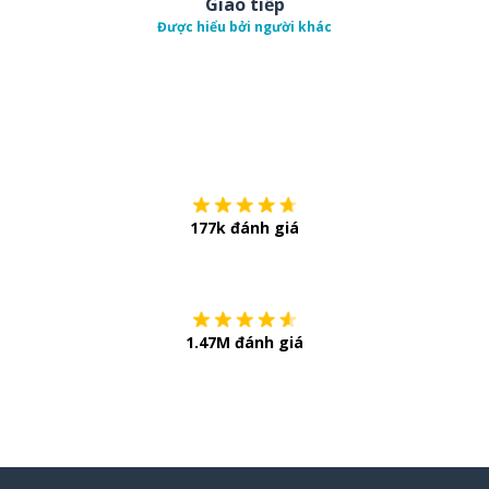
Giao tiếp
Được hiểu bởi người khác
Tải về trên
App Sto
177k đánh giá
Còn chần chừ
1.47M đánh giá