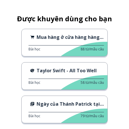
Được khuyên dùng cho bạn
Mua hàng ở cửa hàng hàng đã qua sử dụng
Bài học
88
từ/mẫu câu
Taylor Swift - All Too Well
Bài học
58
từ/mẫu câu
Ngày của Thánh Patrick tại Luân Đôn
Bài học
79
từ/mẫu câu