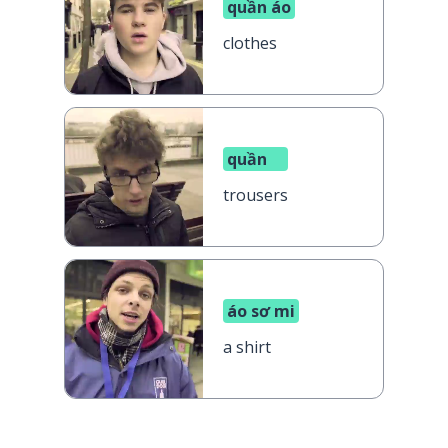
quần áo
clothes
quần
trousers
áo sơ mi
a shirt