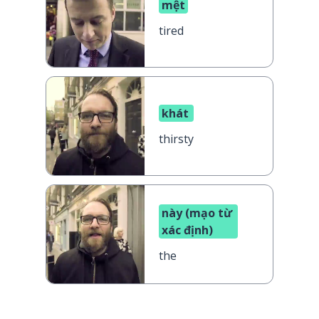
mệt
tired
khát
thirsty
này (mạo từ
xác định)
the