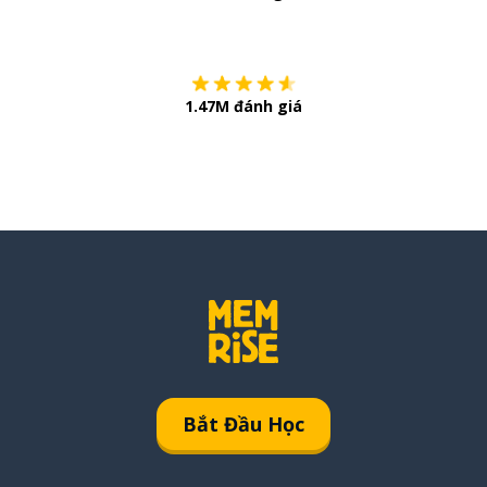
Còn chần chừ
1.47M đánh giá
Bắt Đầu Học