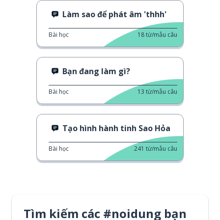
Làm sao để phát âm 'thhh'
Bài học
18
từ/mẫu câu
Bạn đang làm gì?
Bài học
13
từ/mẫu câu
Tạo hình hành tinh Sao Hỏa
Bài học
241
từ/mẫu câu
Tìm kiếm các #noidung bạn