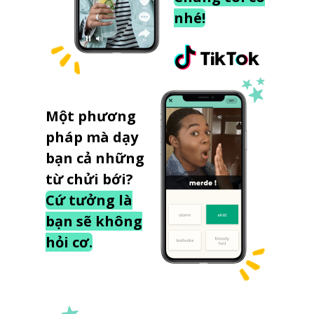
nhé!
Một phương
pháp mà dạy
bạn cả những
từ chửi bới?
Cứ tưởng là
bạn sẽ không
hỏi cơ.