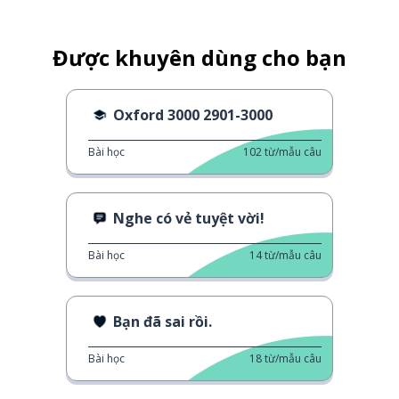
Được khuyên dùng cho bạn
Oxford 3000 2901-3000
Bài học
102
từ/mẫu câu
Nghe có vẻ tuyệt vời!
Bài học
14
từ/mẫu câu
Bạn đã sai rồi.
Bài học
18
từ/mẫu câu