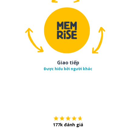
Giao tiếp
Được hiểu bởi người khác
Tải về trên
App Sto
177k đánh giá
Còn chần chừ