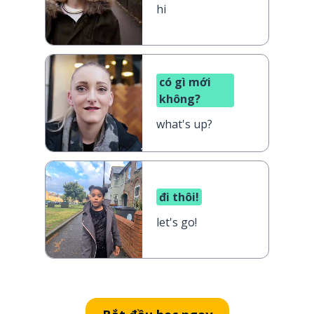
hi
có gì mới
không?
what's up?
đi thôi!
let's go!