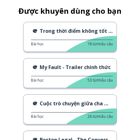
Được khuyên dùng cho bạn
Trong thời điểm không tốt - 2050
Bài học
78
từ/mẫu câu
My Fault - Trailer chính thức
Bài học
53
từ/mẫu câu
Cuộc trò chuyện giữa cha mẹ và con cái
Bài học
26
từ/mẫu câu
Boston Legal - The Conversation