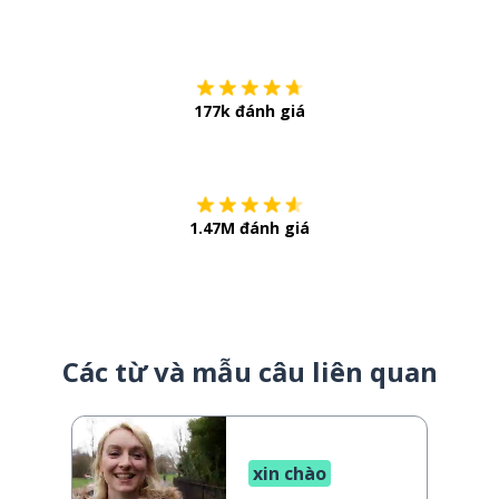
Tải về trên
App Sto
177k đánh giá
Còn chần chừ
1.47M đánh giá
Các từ và mẫu câu liên quan
xin chào