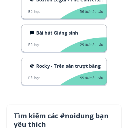
Bài học
56
từ/mẫu câu
Bài hát Giáng sinh
Bài học
29
từ/mẫu câu
Rocky - Trên sân trượt băng
Bài học
99
từ/mẫu câu
Tìm kiếm các #noidung bạn
yêu thích