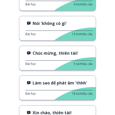
Bài học
6
từ/mẫu câu
Nói 'không có gì'
Bài học
13
từ/mẫu câu
Chúc mừng, thiên tài!
Bài học
5
từ/mẫu câu
Làm sao để phát âm 'thhh'
Bài học
18
từ/mẫu câu
Xin chào, thiên tài!