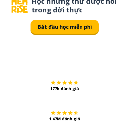
Học những thứ được nói
trong đời thực
Bắt đầu học miễn phí
Tải về trên
App Sto
177k đánh giá
Còn chần chừ
1.47M đánh giá