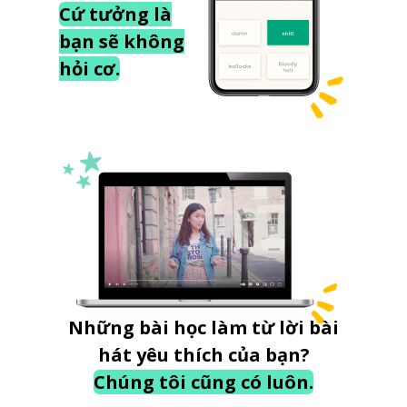
Cứ tưởng là
bạn sẽ không
hỏi cơ.
Những bài học làm từ lời bài
hát yêu thích của bạn?
Chúng tôi cũng có luôn.