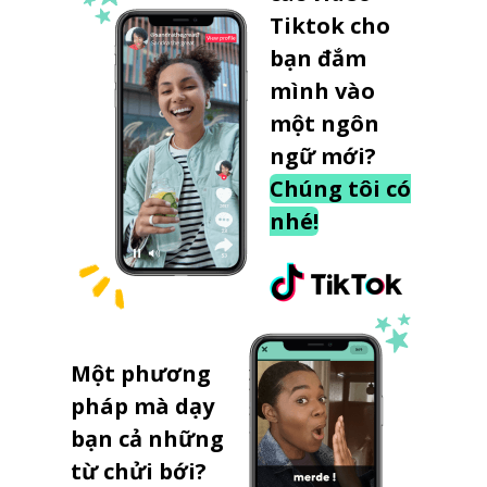
Tiktok cho
bạn đắm
mình vào
một ngôn
ngữ mới?
Chúng tôi có
nhé!
Một phương
pháp mà dạy
bạn cả những
từ chửi bới?