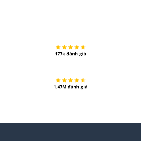
Tải về trên
App Sto
177k đánh giá
Còn chần chừ
1.47M đánh giá