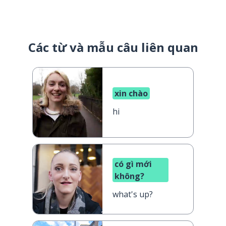
Các từ và mẫu câu liên quan
xin chào
hi
có gì mới
không?
what's up?