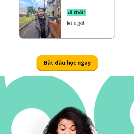
đi thôi!
let's go!
Bắt đầu học ngay