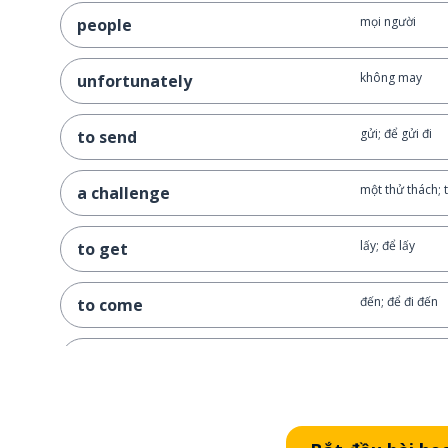
mọi người
people
không may
unfortunately
gửi; để gửi đi
to send
một thử thách; 
a challenge
lấy; để lấy
to get
đến; để đi đến
to come
một ý nghĩ; ý ng
a thought
nhìn cái đó xem
look at that