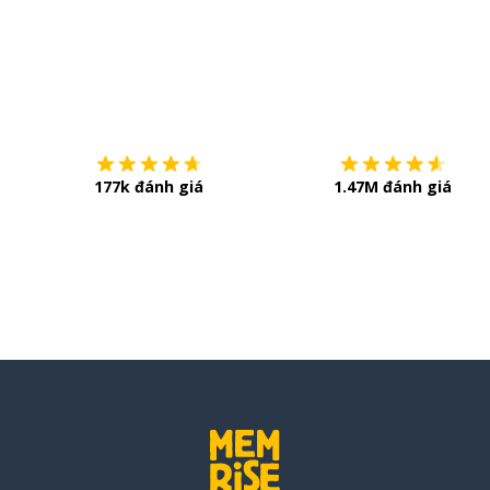
y
i
Tải về trên
App Store
177k đánh giá
1.47M đánh giá
 tên
 đó