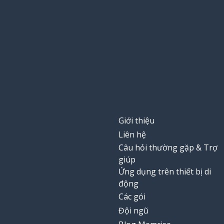
ba mươi
thirty
chơi; để chơi
to play
chắc là
probably
đăng bài
to post
Giới thiệu
ăn gian
to cheat
Liên hệ
Câu hỏi thường gặp & Trợ
thật à?!; thế à?!
really?!
giúp
Ứng dụng trên thiết bị di
rẻ
cheap
động
Các gói
thực ra; thật ra
actually
Đội ngũ