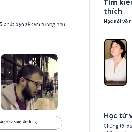
Tìm kiế
thích
Học nói về 
g 5 phút bạn sẽ cảm tưởng như
Học từ 
au; phía sau; tấm lưng
Chúng tôi dạ