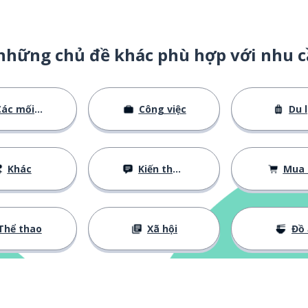
những chủ đề khác phù hợp với nhu c
ác mối quan hệ
Công việc
Du l
Khác
Kiến thức cơ bản
Mua
Thể thao
Xã hội
Đồ 