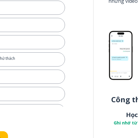
những video
thử thách
Công t
hĩ
Học
Ghi nhớ từ