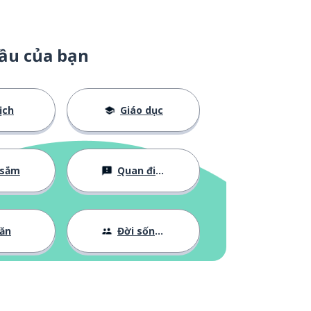
ầu của bạn
ịch
Giáo dục
 sắm
Quan điểm
ăn
Đời sống Xã hội