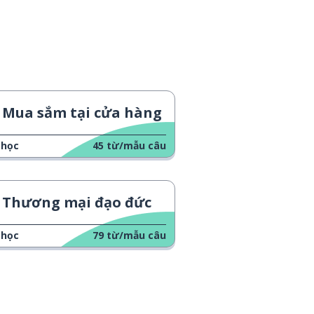
Mua sắm tại cửa hàng
 học
45
từ/mẫu câu
Thương mại đạo đức
 học
79
từ/mẫu câu