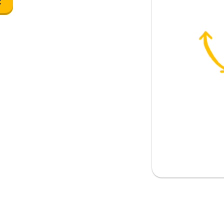
c
; con đường; một con đường