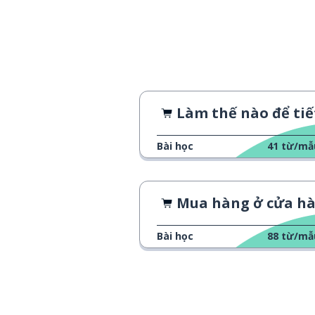
muốn; để muốn
to want
tìm; để tìm
to find
con gà; thịt gà
chicken
Làm thế nào để tiết kiệm tiền khi uống cà 
chỉ
just
Bài học
41
từ/mẫ
tệ; xấu
bad
Mua hàng ở cửa hàng hàng đã qua sử d
cho họ
for them
Bài học
88
từ/mẫ
một bảng Anh
a pound
đếm
to count