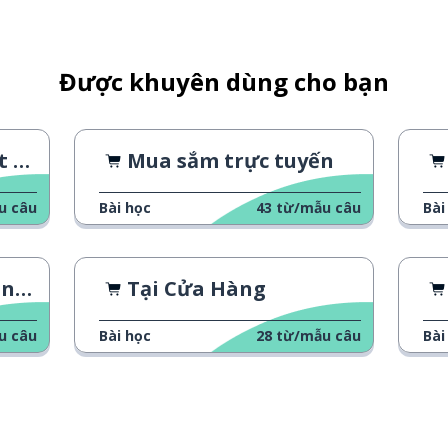
Được khuyên dùng cho bạn
phê
Mua sắm trực tuyến
u câu
Bài học
43
từ/mẫu câu
Bài
ụng
Tại Cửa Hàng
u câu
Bài học
28
từ/mẫu câu
Bài